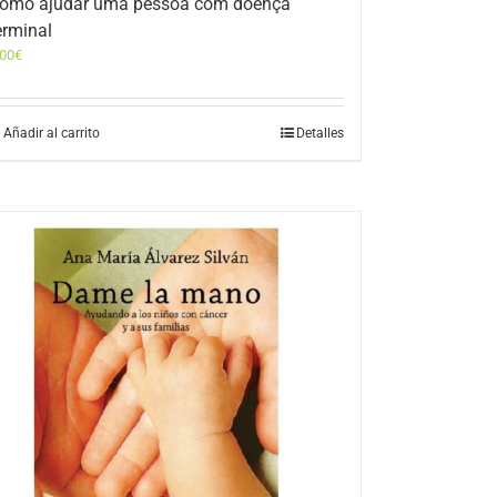
omo ajudar uma pessoa com doença
erminal
,00
€
Añadir al carrito
Detalles