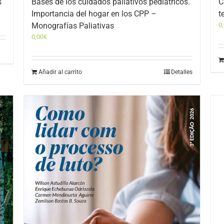
s
Bases de los cuidados paliativos pediátricos.
C
Importancia del hogar en los CPP –
t
Monografías Paliativas
0
0,00
€
Añadir al carrito
Detalles