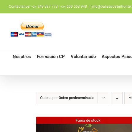
Saltar
Contáctanos:
943 397 773 |
650 553 948
|
info@paliativossinfronter
+34
+34
al
contenido
Nosotros
Formación CP
Voluntariado
Aspectos Psico
Ordena por
Orden predeterminado
M
Fuera de stock