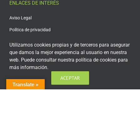
ENLACES DE INTERÉS
Aviso Legal
Política de privacidad
Política de privacidad Redes Sociales
Utilizamos cookies propias y de terceros para asegurar
que damos la mejor experiencia al usuario en nuestra
Política de cookies
web. Puede consultar nuestra política de cookies para
Condiciones generales de contratación
más información.
Acceso plataforma de teleformación
ACEPTAR
Translate »
ENCUÉNTRANOS EN LAS REDES SOCIALES