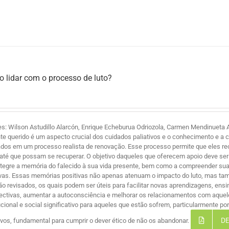
 lidar com o processo de luto?
es: Wilson Astudillo Alarcón, Enrique Echeburua Odriozola, Carmen Mendinueta A
te querido é um aspecto crucial dos cuidados paliativos e o conhecimento e a 
ados em um processo realista de renovação. Esse processo permite que eles r
 até que possam se recuperar. O objetivo daqueles que oferecem apoio deve ser 
ntegre a memória do falecido à sua vida presente, bem como a compreender suas
ivas. Essas memórias positivas não apenas atenuam o impacto do luto, mas ta
são revisados, os quais podem ser úteis para facilitar novas aprendizagens, ensi
ectivas, aumentar a autoconsciência e melhorar os relacionamentos com aque
tucional e social significativo para aqueles que estão sofrem, particularmente 
DE
tivos, fundamental para cumprir o dever ético de não os abandonar.