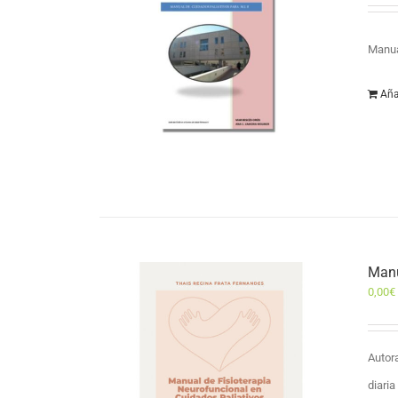
Manua
Aña
Manu
0,00
€
Autor
diari