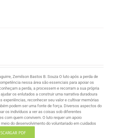
guirre, Zemilson Bastos B. Souza O luto após a perda de
competência nessa área são essenciais para apoiar os
econheçam a perda, a processem e recorram a sua própria
ajudar os enlutados a construir uma narrativa duradoura
 experiências, reconhecer seu valor e cultivar memórias
mbém podem ser uma fonte de força. Diversos aspectos do
nar os indivíduos a ver as coisas sob diferentes
les com quem convivem. O luto requer um apoio
por meio do desenvolvimento do voluntariado em cuidados
SCARGAR PDF