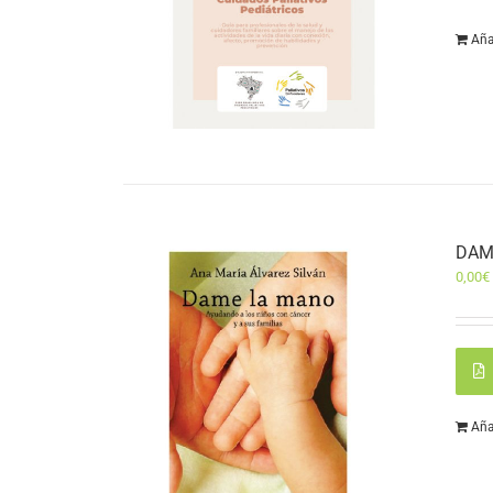
Aña
DAM
0,00
€
Aña