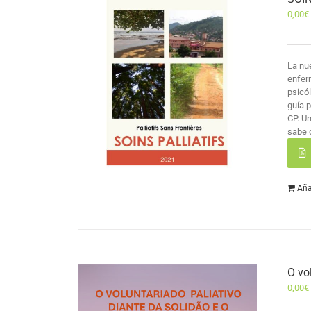
0,00
€
La nu
enfer
psicó
guía 
CP. U
sabe 
Aña
O vo
0,00
€