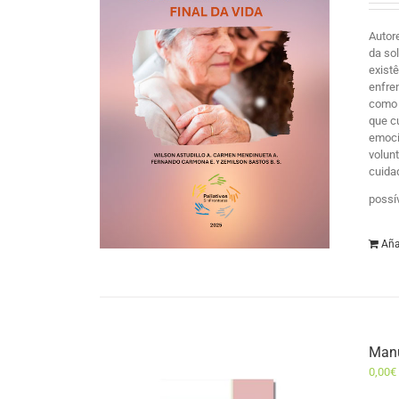
Autor
da so
exist
enfre
como 
que c
emocio
volun
cuida
possí
Aña
Manu
0,00
€