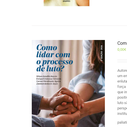
Como
0,00
€
Autor
um en
enlut
força
que i
posit
luto 
persp
insti
palia