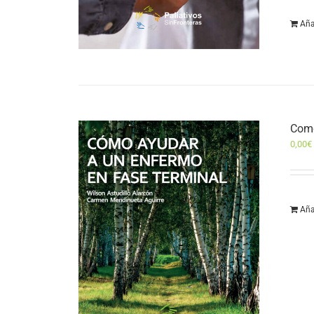
Aña
Como
0,00
€
Aña