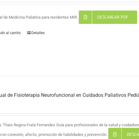
DESCARGAR PDF
l de Medicina Paliativa para residentes MIR.
dir al carrito
Detalles
al de Fisioterapia Neurofuncional en Cuidados Paliativos Pediá
a: Thais Regina Frata Fernandes Guía para profesionales de la salud y cuidadores
DESCA
a con conexión, afecto, promoción de habilidades y prevención.