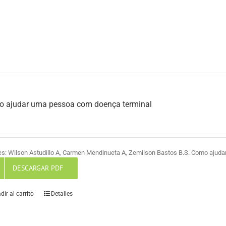
 ajudar uma pessoa com doença terminal
es: Wilson Astudillo A, Carmen Mendinueta A, Zemilson Bastos B.S. Como ajud
DESCARGAR PDF
dir al carrito
Detalles