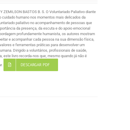
MILSON BASTOS B. S. O Voluntariado Paliativo diante
e ao cuidado humano nos momentos mais delicados da
voluntariado paliativo no acompanhamento de pessoas que
mportância da presença, da escuta e do apoio emocional
 abordagem profundamente humanista, os autores mostram
espeitar e acompanhar cada pessoa na sua dimensão física,
s, valores e ferramentas práticas para desenvolver um
ana. Dirigido a voluntários, profissionais de saúde,
, este livro recorda-nos que, mesmo quando já não é
DESCARGAR PDF
ar.