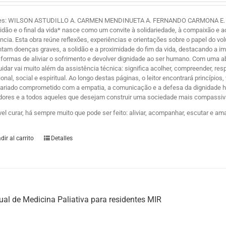
es: WILSON ASTUDILLO A. CARMEN MENDINUETA A. FERNANDO CARMONA E. Y ZE
lidão e o final da vida* nasce como um convite à solidariedade, à compaixão 
ência. Esta obra reúne reflexões, experiências e orientações sobre o papel do 
ntam doenças graves, a solidão e a proximidade do fim da vida, destacando a i
formas de aliviar o sofrimento e devolver dignidade ao ser humano. Com uma
uidar vai muito além da assistência técnica: significa acolher, compreender, r
nal, social e espiritual. Ao longo destas páginas, o leitor encontrará princípio
tariado comprometido com a empatia, a comunicação e a defesa da dignidade hum
dores e a todos aqueles que desejam construir uma sociedade mais compassiva
vel curar, há sempre muito que pode ser feito: aliviar, acompanhar, escutar e am
dir al carrito
Detalles
al de Medicina Paliativa para residentes MIR