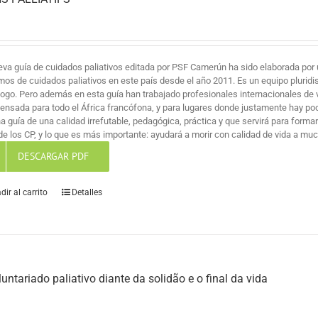
eva guía de cuidados paliativos editada por PSF Camerún ha sido elaborada por 
mos de cuidados paliativos en este país desde el año 2011. Es un equipo pluridi
logo. Pero además en esta guía han trabajado profesionales internacionales de v
pensada para todo el África francófona, y para lugares donde justamente hay po
na guía de una calidad irrefutable, pedagógica, práctica y que servirá para for
de los CP, y lo que es más importante: ayudará a morir con calidad de vida a mu
DESCARGAR PDF
dir al carrito
Detalles
luntariado paliativo diante da solidão e o final da vida