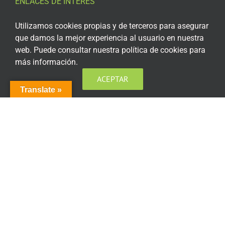
ENLACES DE INTERÉS
Aviso Legal
Utilizamos cookies propias y de terceros para asegurar
que damos la mejor experiencia al usuario en nuestra
Política de privacidad
web. Puede consultar nuestra política de cookies para
más información.
Política de privacidad Redes Sociales
ACEPTAR
Política de cookies
Translate »
Condiciones generales de contratación
Acceso plataforma de teleformación
ENCUÉNTRANOS EN LAS REDES SOCIALES