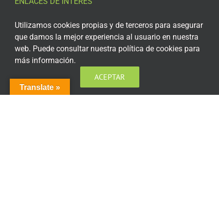
ENLACES DE INTERÉS
Aviso Legal
Utilizamos cookies propias y de terceros para asegurar
que damos la mejor experiencia al usuario en nuestra
Política de privacidad
web. Puede consultar nuestra política de cookies para
más información.
Política de privacidad Redes Sociales
ACEPTAR
Política de cookies
Translate »
Condiciones generales de contratación
Acceso plataforma de teleformación
ENCUÉNTRANOS EN LAS REDES SOCIALES