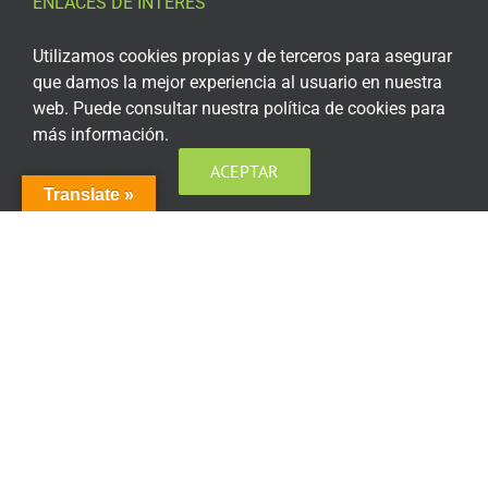
ENLACES DE INTERÉS
Aviso Legal
Utilizamos cookies propias y de terceros para asegurar
que damos la mejor experiencia al usuario en nuestra
Política de privacidad
web. Puede consultar nuestra política de cookies para
más información.
Política de privacidad Redes Sociales
ACEPTAR
Política de cookies
Translate »
Condiciones generales de contratación
Acceso plataforma de teleformación
ENCUÉNTRANOS EN LAS REDES SOCIALES