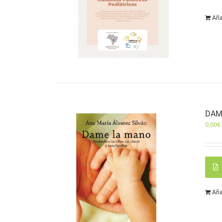
Aña
DAM
0,00
€
Aña