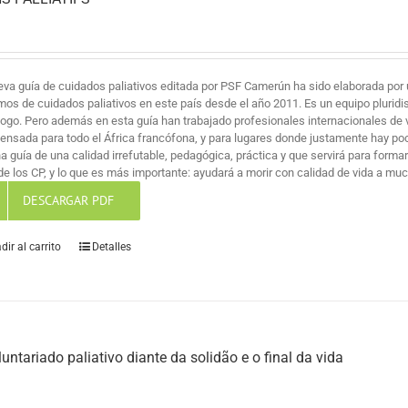
eva guía de cuidados paliativos editada por PSF Camerún ha sido elaborada por 
mos de cuidados paliativos en este país desde el año 2011. Es un equipo pluridi
logo. Pero además en esta guía han trabajado profesionales internacionales de v
pensada para todo el África francófona, y para lugares donde justamente hay po
na guía de una calidad irrefutable, pedagógica, práctica y que servirá para for
de los CP, y lo que es más importante: ayudará a morir con calidad de vida a mu
DESCARGAR PDF
dir al carrito
Detalles
luntariado paliativo diante da solidão e o final da vida