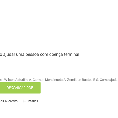
 ajudar uma pessoa com doença terminal
es: Wilson Astudillo A, Carmen Mendinueta A, Zemilson Bastos B.S. Como ajud
DESCARGAR PDF
dir al carrito
Detalles