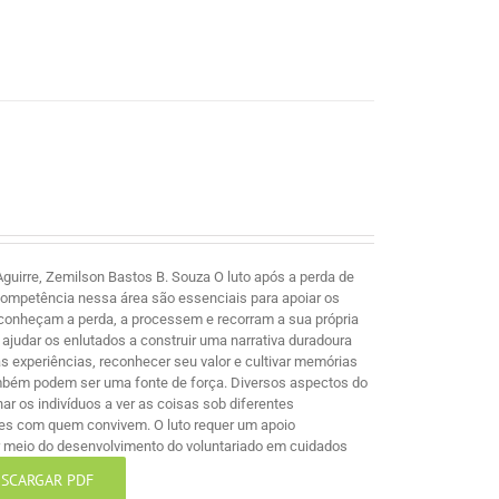
guirre, Zemilson Bastos B. Souza O luto após a perda de
competência nessa área são essenciais para apoiar os
econheçam a perda, a processem e recorram a sua própria
ajudar os enlutados a construir uma narrativa duradoura
 experiências, reconhecer seu valor e cultivar memórias
mbém podem ser uma fonte de força. Diversos aspectos do
nar os indivíduos a ver as coisas sob diferentes
les com quem convivem. O luto requer um apoio
por meio do desenvolvimento do voluntariado em cuidados
SCARGAR PDF