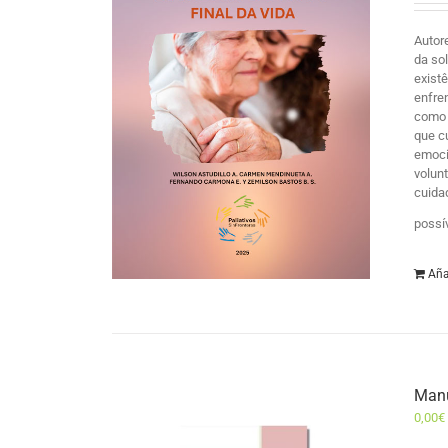
Autor
da so
exist
enfre
como 
que c
emocio
volun
cuida
possí
Aña
Manu
0,00
€