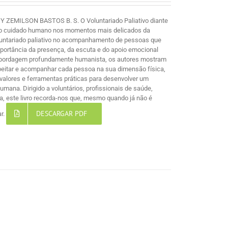
MILSON BASTOS B. S. O Voluntariado Paliativo diante
e ao cuidado humano nos momentos mais delicados da
voluntariado paliativo no acompanhamento de pessoas que
mportância da presença, da escuta e do apoio emocional
 abordagem profundamente humanista, os autores mostram
espeitar e acompanhar cada pessoa na sua dimensão física,
s, valores e ferramentas práticas para desenvolver um
ana. Dirigido a voluntários, profissionais de saúde,
, este livro recorda-nos que, mesmo quando já não é
DESCARGAR PDF
ar.