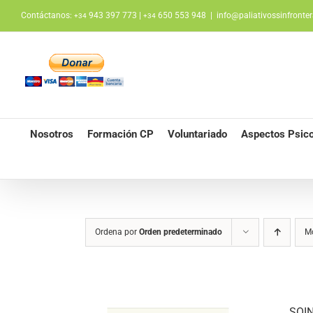
Saltar
Contáctanos:
943 397 773 |
650 553 948
|
info@paliativossinfronter
+34
+34
al
contenido
Nosotros
Formación CP
Voluntariado
Aspectos Psico
Ordena por
Orden predeterminado
M
SOIN