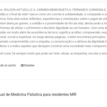
es: WILSON ASTUDILLO A. CARMEN MENDINUETA A. FERNANDO CARMONA E. Y ZE
lidão e o final da vida* nasce como um convite à solidariedade, à compaixão 
ência. Esta obra reúne reflexões, experiências e orientações sobre o papel do 
ntam doenças graves, a solidão e a proximidade do fim da vida, destacando a i
formas de aliviar o sofrimento e devolver dignidade ao ser humano. Com uma
uidar vai muito além da assistência técnica: significa acolher, compreender, r
nal, social e espiritual. Ao longo destas páginas, o leitor encontrará princípio
tariado comprometido com a empatia, a comunicação e a defesa da dignidade hum
dores e a todos aqueles que desejam construir uma sociedade mais compassiva
vel curar, há sempre muito que pode ser feito: aliviar, acompanhar, escutar e am
dir al carrito
Detalles
al de Medicina Paliativa para residentes MIR