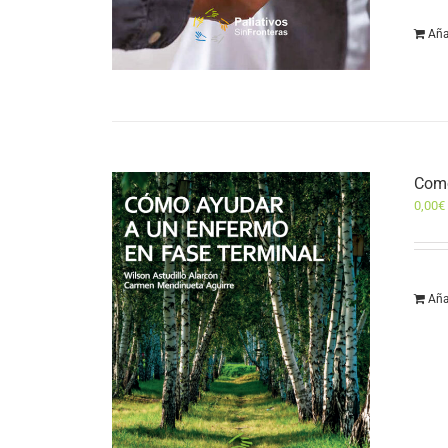
Aña
Como
0,00
€
Aña