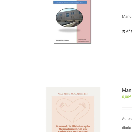
Manua
Aña
Manu
0,00
€
Autor
diari