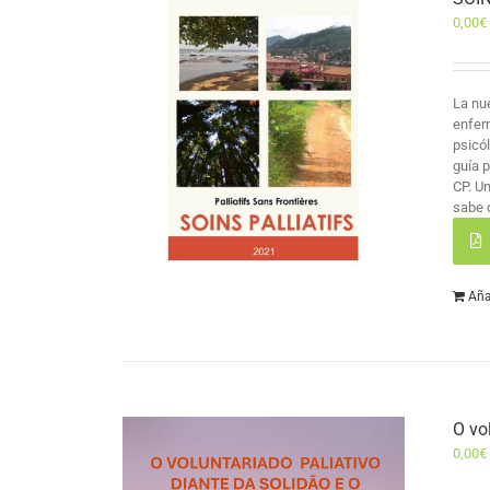
0,00
€
La nu
enfer
psicó
guía 
CP. U
sabe 
Aña
O vo
0,00
€