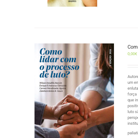
Como
0,00
€
Autor
um en
enlut
força
que i
posit
luto 
persp
insti
palia