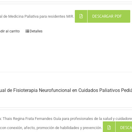
DESCARGAR PDF
l de Medicina Paliativa para residentes MIR.
dir al carrito
Detalles
al de Fisioterapia Neurofuncional en Cuidados Paliativos Pediá
a: Thais Regina Frata Fernandes Guía para profesionales de la salud y cuidadores
DESCA
a con conexión, afecto, promoción de habilidades y prevención.