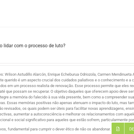
 lidar com o processo de luto?
es: Wilson Astudillo Alarcón, Enrique Echeburua Odriozola, Carmen Mendinueta A
te querido é um aspecto crucial dos cuidados paliativos e o conhecimento e a 
ados em um processo realista de renovação. Esse processo permite que eles r
 até que possam se recuperar. O objetivo daqueles que oferecem apoio deve ser 
ntegre a memória do falecido à sua vida presente, bem como a compreender suas
ivas. Essas memórias positivas não apenas atenuam o impacto do luto, mas ta
são revisados, os quais podem ser úteis para facilitar novas aprendizagens, ensi
ectivas, aumentar a autoconsciência e melhorar os relacionamentos com aque
tucional e social significativo para aqueles que estão sofrem, particularmente 
DE
tivos, fundamental para cumprir o dever ético de não os abandonar.