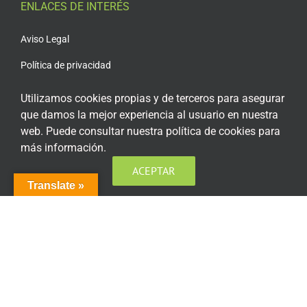
ENLACES DE INTERÉS
Aviso Legal
Política de privacidad
Política de privacidad Redes Sociales
Utilizamos cookies propias y de terceros para asegurar
que damos la mejor experiencia al usuario en nuestra
Política de cookies
web. Puede consultar nuestra política de cookies para
Condiciones generales de contratación
más información.
Acceso plataforma de teleformación
ACEPTAR
Translate »
ENCUÉNTRANOS EN LAS REDES SOCIALES