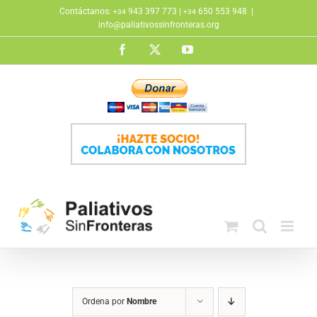
Saltar
Contáctanos:
943 397 773 |
650 553 948
|
+34
+34
al
info@paliativossinfronteras.org
contenido
Facebook
X
YouTube
Ordena por
Nombre