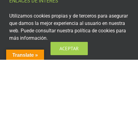
ENLACES DE INTERÉS
Aviso Legal
Utilizamos cookies propias y de terceros para asegurar
que damos la mejor experiencia al usuario en nuestra
Política de privacidad
web. Puede consultar nuestra política de cookies para
más información.
Política de privacidad Redes Sociales
ACEPTAR
Política de cookies
Translate »
Condiciones generales de contratación
Acceso plataforma de teleformación
ENCUÉNTRANOS EN LAS REDES SOCIALES