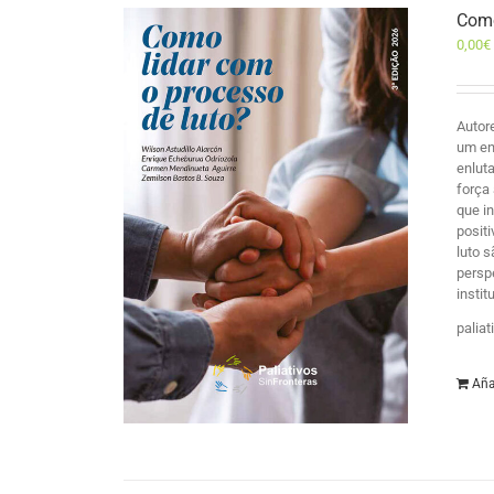
Como
0,00
€
Autor
um en
enlut
força
que i
posit
luto 
persp
insti
palia
Aña