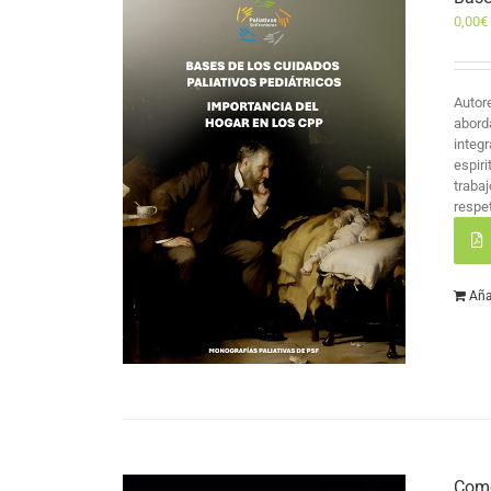
0,00
€
Autor
abord
integr
espir
traba
respet
Aña
Como