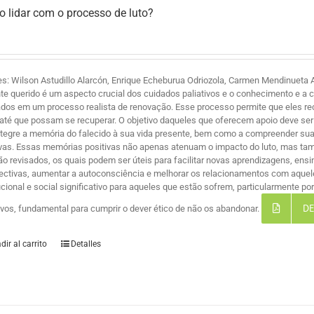
 lidar com o processo de luto?
es: Wilson Astudillo Alarcón, Enrique Echeburua Odriozola, Carmen Mendinueta A
te querido é um aspecto crucial dos cuidados paliativos e o conhecimento e a 
ados em um processo realista de renovação. Esse processo permite que eles r
 até que possam se recuperar. O objetivo daqueles que oferecem apoio deve ser 
ntegre a memória do falecido à sua vida presente, bem como a compreender suas
ivas. Essas memórias positivas não apenas atenuam o impacto do luto, mas ta
são revisados, os quais podem ser úteis para facilitar novas aprendizagens, ensi
ectivas, aumentar a autoconsciência e melhorar os relacionamentos com aque
tucional e social significativo para aqueles que estão sofrem, particularmente 
DE
tivos, fundamental para cumprir o dever ético de não os abandonar.
dir al carrito
Detalles