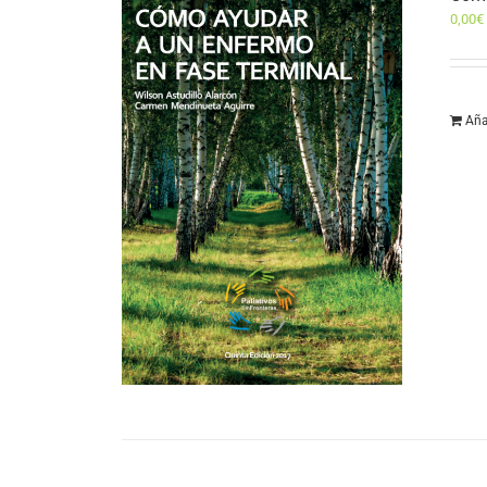
0,00
€
Aña