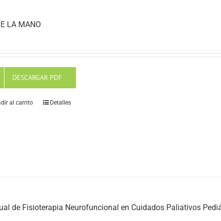
E LA MANO
DESCARGAR PDF
dir al carrito
Detalles
al de Fisioterapia Neurofuncional en Cuidados Paliativos Pediá