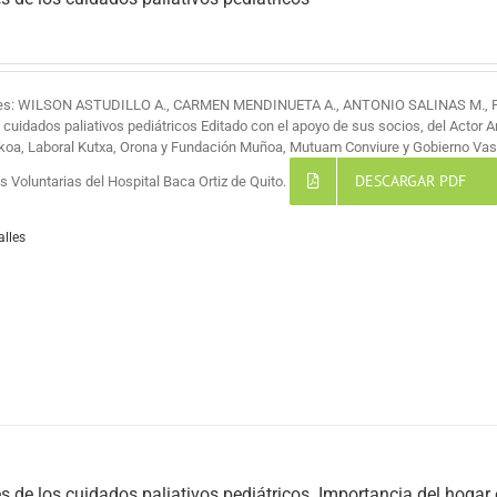
res: WILSON ASTUDILLO A., CARMEN MENDINUETA A., ANTONIO SALINAS M.,
s cuidados paliativos pediátricos Editado con el apoyo de sus socios, del Actor 
koa, Laboral Kutxa, Orona y Fundación Muñoa, Mutuam Conviure y Gobierno Vas
DESCARGAR PDF
 Voluntarias del Hospital Baca Ortiz de Quito.
alles
s de los cuidados paliativos pediátricos. Importancia del hogar