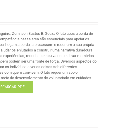
guirre, Zemilson Bastos B. Souza O luto após a perda de
competência nessa área são essenciais para apoiar os
econheçam a perda, a processem e recorram a sua própria
ajudar os enlutados a construir uma narrativa duradoura
 experiências, reconhecer seu valor e cultivar memórias
mbém podem ser uma fonte de força. Diversos aspectos do
nar os indivíduos a ver as coisas sob diferentes
les com quem convivem. O luto requer um apoio
por meio do desenvolvimento do voluntariado em cuidados
SCARGAR PDF