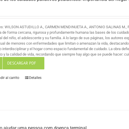
es: WILSON ASTUDILLO A., CARMEN MENDINUETA A., ANTONIO SALINAS M., 
a de forma cercana, rigurosa y profundamente humana las bases de los cuidados 
al del niño, el adolescente y su familia. A lo largo de sus páginas, los autores ex
itual de menores con enfermedades que limitan o amenazan la vida, destacando
jo interdisciplinar y el hogar como espacio fundamental de cuidado. La obra def
o y la calidad de vida, recordando que siempre hay algo que se puede hacer: cuid
DESCARGAR PDF
dir al carrito
Detalles
 ajudar uma pessoa com doença terminal