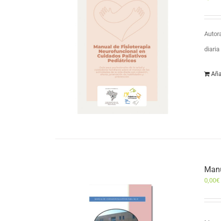
Autor
diari
Aña
Manu
0,00
€