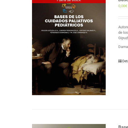
0,00
€
Auto
de lo
Gipuz
Damas
Det
Base