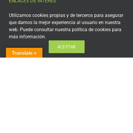
ENLACES DE INTERÉS
Aviso Legal
Utilizamos cookies propias y de terceros para asegurar
que damos la mejor experiencia al usuario en nuestra
Política de privacidad
web. Puede consultar nuestra política de cookies para
más información.
Política de privacidad Redes Sociales
ACEPTAR
Política de cookies
Translate »
Condiciones generales de contratación
Acceso plataforma de teleformación
ENCUÉNTRANOS EN LAS REDES SOCIALES