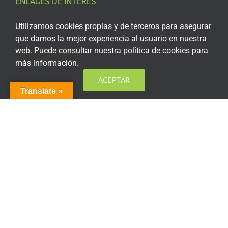
ENLACES DE INTERÉS
Aviso Legal
Utilizamos cookies propias y de terceros para asegurar
que damos la mejor experiencia al usuario en nuestra
Política de privacidad
web. Puede consultar nuestra política de cookies para
más información.
Política de privacidad Redes Sociales
ACEPTAR
Política de cookies
Translate »
Condiciones generales de contratación
Acceso plataforma de teleformación
ENCUÉNTRANOS EN LAS REDES SOCIALES