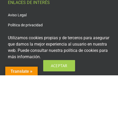
ENLACES DE INTERÉS
Aviso Legal
Política de privacidad
Política de privacidad Redes Sociales
Utilizamos cookies propias y de terceros para asegurar
que damos la mejor experiencia al usuario en nuestra
Política de cookies
web. Puede consultar nuestra política de cookies para
Condiciones generales de contratación
más información.
Acceso plataforma de teleformación
ACEPTAR
Translate »
ENCUÉNTRANOS EN LAS REDES SOCIALES