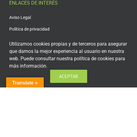
ENLACES DE INTERÉS
Aviso Legal
Política de privacidad
Política de privacidad Redes Sociales
Utilizamos cookies propias y de terceros para asegurar
que damos la mejor experiencia al usuario en nuestra
Política de cookies
web. Puede consultar nuestra política de cookies para
Condiciones generales de contratación
más información.
Acceso plataforma de teleformación
ACEPTAR
Translate »
ENCUÉNTRANOS EN LAS REDES SOCIALES