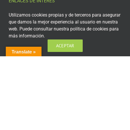
ENLACES DE INTERÉS
Aviso Legal
Utilizamos cookies propias y de terceros para asegurar
que damos la mejor experiencia al usuario en nuestra
Política de privacidad
web. Puede consultar nuestra política de cookies para
más información.
Política de privacidad Redes Sociales
ACEPTAR
Política de cookies
Translate »
Condiciones generales de contratación
Acceso plataforma de teleformación
ENCUÉNTRANOS EN LAS REDES SOCIALES