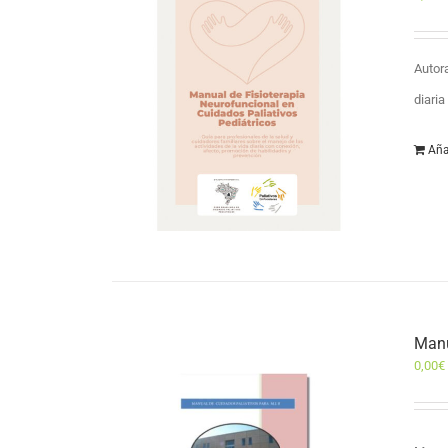
Autor
diari
Aña
Manu
0,00
€