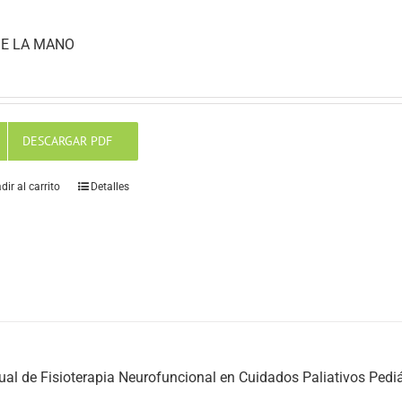
E LA MANO
DESCARGAR PDF
dir al carrito
Detalles
al de Fisioterapia Neurofuncional en Cuidados Paliativos Pediá