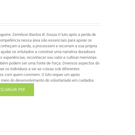
guirre, Zemilson Bastos B. Souza O luto após a perda de
competência nessa área são essenciais para apoiar os
econheçam a perda, a processem e recorram a sua própria
ajudar os enlutados a construir uma narrativa duradoura
 experiências, reconhecer seu valor e cultivar memórias
mbém podem ser uma fonte de força. Diversos aspectos do
nar os indivíduos a ver as coisas sob diferentes
les com quem convivem. O luto requer um apoio
por meio do desenvolvimento do voluntariado em cuidados
SCARGAR PDF