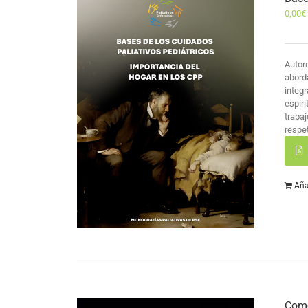
0,00
€
Autor
abord
integr
espir
traba
respet
Aña
Como