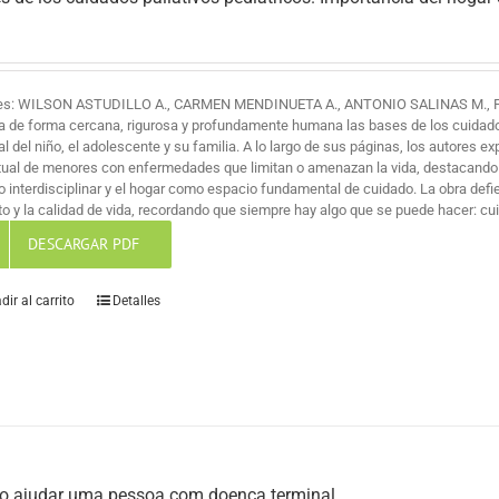
es: WILSON ASTUDILLO A., CARMEN MENDINUETA A., ANTONIO SALINAS M., 
a de forma cercana, rigurosa y profundamente humana las bases de los cuidados 
al del niño, el adolescente y su familia. A lo largo de sus páginas, los autores ex
itual de menores con enfermedades que limitan o amenazan la vida, destacando
jo interdisciplinar y el hogar como espacio fundamental de cuidado. La obra def
o y la calidad de vida, recordando que siempre hay algo que se puede hacer: cuid
DESCARGAR PDF
dir al carrito
Detalles
 ajudar uma pessoa com doença terminal