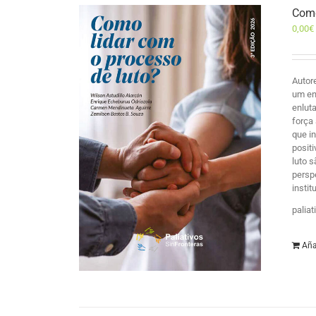
Como
0,00
€
Autor
um en
enlut
força
que i
posit
luto 
persp
insti
palia
Aña