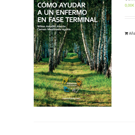
0,00
€
Aña