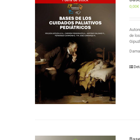
0,00
€
Auto
de lo
Gipuz
Damas
Det
Base