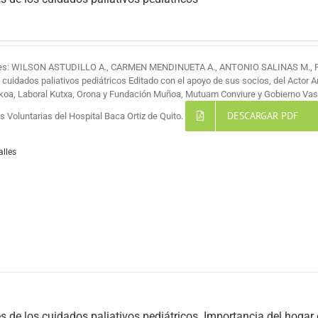
res: WILSON ASTUDILLO A., CARMEN MENDINUETA A., ANTONIO SALINAS M.,
s cuidados paliativos pediátricos Editado con el apoyo de sus socios, del Actor 
koa, Laboral Kutxa, Orona y Fundación Muñoa, Mutuam Conviure y Gobierno Vas
DESCARGAR PDF
 Voluntarias del Hospital Baca Ortiz de Quito.
alles
s de los cuidados paliativos pediátricos. Importancia del hogar