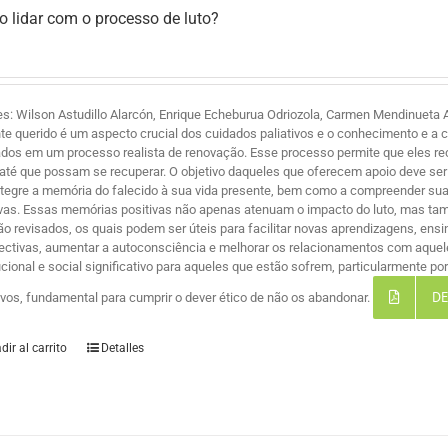
 lidar com o processo de luto?
es: Wilson Astudillo Alarcón, Enrique Echeburua Odriozola, Carmen Mendinueta A
te querido é um aspecto crucial dos cuidados paliativos e o conhecimento e a 
ados em um processo realista de renovação. Esse processo permite que eles r
 até que possam se recuperar. O objetivo daqueles que oferecem apoio deve ser 
ntegre a memória do falecido à sua vida presente, bem como a compreender suas
ivas. Essas memórias positivas não apenas atenuam o impacto do luto, mas ta
são revisados, os quais podem ser úteis para facilitar novas aprendizagens, ensi
ectivas, aumentar a autoconsciência e melhorar os relacionamentos com aque
tucional e social significativo para aqueles que estão sofrem, particularmente 
DE
tivos, fundamental para cumprir o dever ético de não os abandonar.
dir al carrito
Detalles