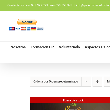
Saltar
Contáctanos:
943 397 773 |
650 553 948
|
info@paliativossinfronter
+34
+34
al
contenido
Nosotros
Formación CP
Voluntariado
Aspectos Psico
Ordena por
Orden predeterminado
M
Fuera de stock