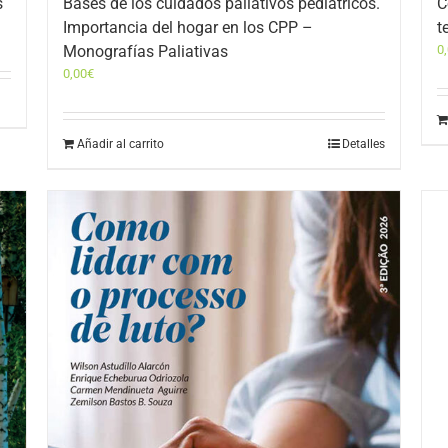
s
Bases de los cuidados paliativos pediátricos.
C
Importancia del hogar en los CPP –
t
Monografías Paliativas
0
0,00
€
Añadir al carrito
Detalles