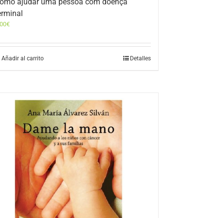
omo ajudar uma pessoa com doença
erminal
,00
€
Añadir al carrito
Detalles