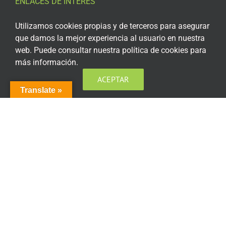
ENLACES DE INTERÉS
Aviso Legal
Utilizamos cookies propias y de terceros para asegurar
que damos la mejor experiencia al usuario en nuestra
Política de privacidad
web. Puede consultar nuestra política de cookies para
más información.
Política de privacidad Redes Sociales
ACEPTAR
Política de cookies
Translate »
Condiciones generales de contratación
Acceso plataforma de teleformación
ENCUÉNTRANOS EN LAS REDES SOCIALES