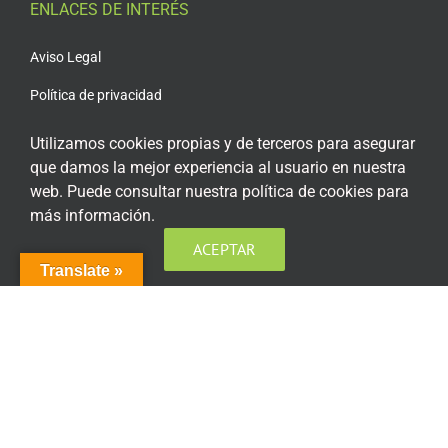
ENLACES DE INTERÉS
Aviso Legal
Política de privacidad
Política de privacidad Redes Sociales
Utilizamos cookies propias y de terceros para asegurar
que damos la mejor experiencia al usuario en nuestra
Política de cookies
web. Puede consultar nuestra política de cookies para
Condiciones generales de contratación
más información.
Acceso plataforma de teleformación
ACEPTAR
Translate »
ENCUÉNTRANOS EN LAS REDES SOCIALES