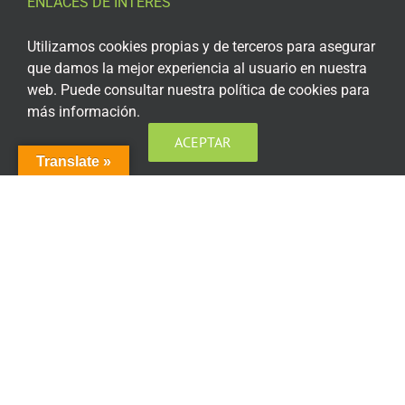
ENLACES DE INTERÉS
Aviso Legal
Utilizamos cookies propias y de terceros para asegurar
que damos la mejor experiencia al usuario en nuestra
Política de privacidad
web. Puede consultar nuestra política de cookies para
más información.
Política de privacidad Redes Sociales
ACEPTAR
Política de cookies
Translate »
Condiciones generales de contratación
Acceso plataforma de teleformación
ENCUÉNTRANOS EN LAS REDES SOCIALES