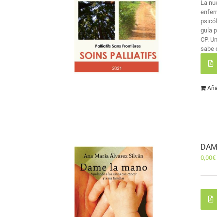
La nu
enfer
psicó
guía 
CP. U
sabe 
Aña
DAM
0,00
€