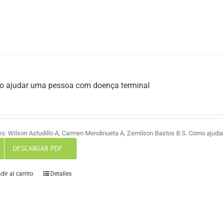
 ajudar uma pessoa com doença terminal
es: Wilson Astudillo A, Carmen Mendinueta A, Zemilson Bastos B.S. Como ajud
DESCARGAR PDF
dir al carrito
Detalles