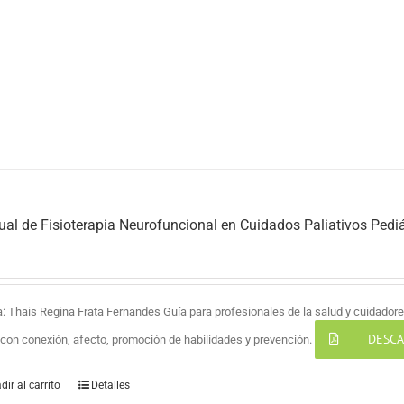
al de Fisioterapia Neurofuncional en Cuidados Paliativos Pediá
a: Thais Regina Frata Fernandes Guía para profesionales de la salud y cuidadores
DESCA
a con conexión, afecto, promoción de habilidades y prevención.
dir al carrito
Detalles