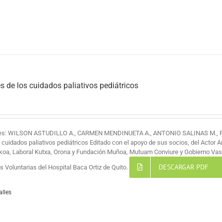
s de los cuidados paliativos pediátricos
res: WILSON ASTUDILLO A., CARMEN MENDINUETA A., ANTONIO SALINAS M.,
s cuidados paliativos pediátricos Editado con el apoyo de sus socios, del Actor 
koa, Laboral Kutxa, Orona y Fundación Muñoa, Mutuam Conviure y Gobierno Vas
DESCARGAR PDF
 Voluntarias del Hospital Baca Ortiz de Quito.
alles