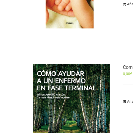
Aña
Como
0,00
€
Aña