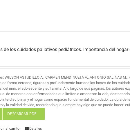
s de los cuidados paliativos pediátricos. Importancia del hogar
es: WILSON ASTUDILLO A., CARMEN MENDINUETA A., ANTONIO SALINAS M., 
a de forma cercana, rigurosa y profundamente humana las bases de los cuidados 
al del niño, el adolescente y su familia. A lo largo de sus páginas, los autores ex
itual de menores con enfermedades que limitan o amenazan la vida, destacando
jo interdisciplinar y el hogar como espacio fundamental de cuidado. La obra def
o y la calidad de vida, recordando que siempre hay algo que se puede hacer: cuid
DESCARGAR PDF
dir al carrito
Detalles