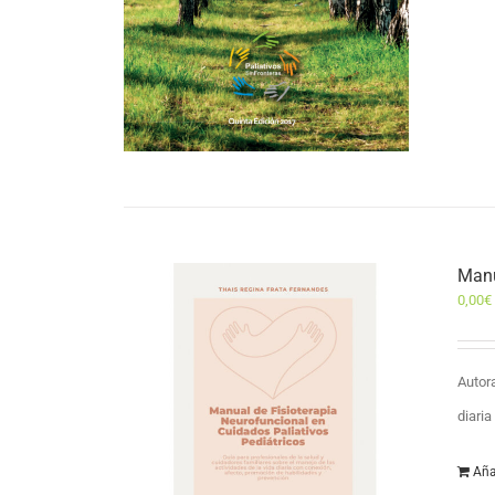
Manu
0,00
€
Autor
diari
Aña