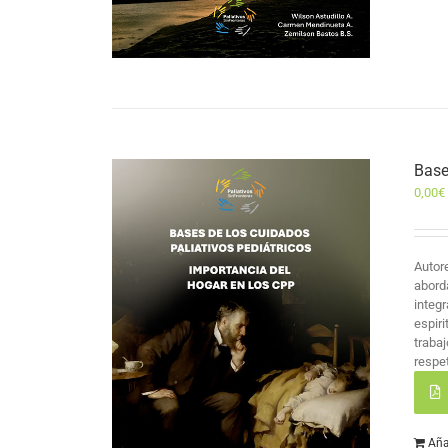
Base
0,00
€
Autor
abord
integr
espir
traba
respet
Aña