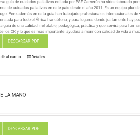
eva guía de cuidados paliativos editada por PSF Camerún ha sido elaborada por 
mos de cuidados paliativos en este país desde el año 2011. Es un equipo pluridi
logo. Pero además en esta guía han trabajado profesionales internacionales de v
pensada para todo el África francófona, y para lugares donde justamente hay po
na guía de una calidad irrefutable, pedagógica, práctica y que servirá para for
de los CP, y lo que es más importante: ayudará a morir con calidad de vida a mu
DESCARGAR PDF
dir al carrito
Detalles
E LA MANO
DESCARGAR PDF