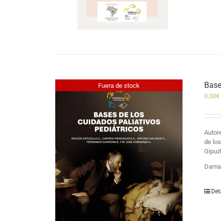
Base
Fuera de stock
0,00
€
Auto
de lo
Gipuz
Damas
Det