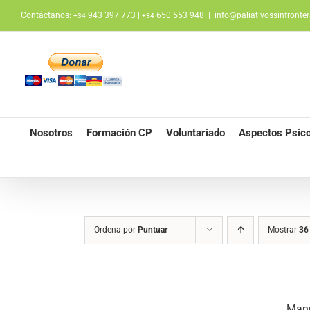
Saltar
Contáctanos:
943 397 773 |
650 553 948
|
info@paliativossinfronter
+34
+34
al
contenido
Nosotros
Formación CP
Voluntariado
Aspectos Psico
Ordena por
Puntuar
Mostrar
36
Manu