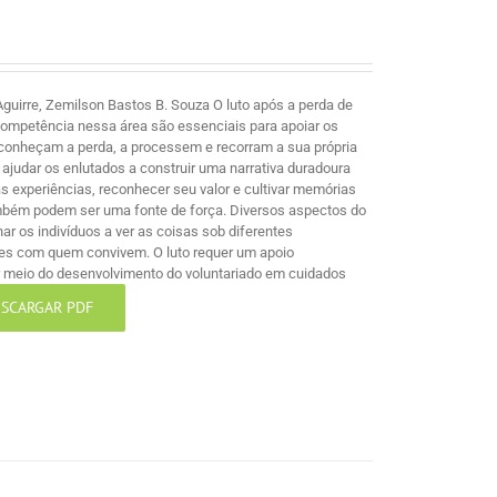
guirre, Zemilson Bastos B. Souza O luto após a perda de
competência nessa área são essenciais para apoiar os
econheçam a perda, a processem e recorram a sua própria
ajudar os enlutados a construir uma narrativa duradoura
 experiências, reconhecer seu valor e cultivar memórias
mbém podem ser uma fonte de força. Diversos aspectos do
nar os indivíduos a ver as coisas sob diferentes
les com quem convivem. O luto requer um apoio
por meio do desenvolvimento do voluntariado em cuidados
SCARGAR PDF