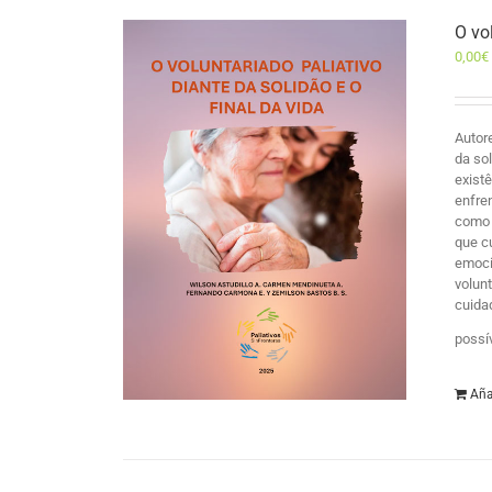
O vo
0,00
€
Autor
da so
exist
enfre
como 
que c
emocio
volun
cuida
possí
Aña