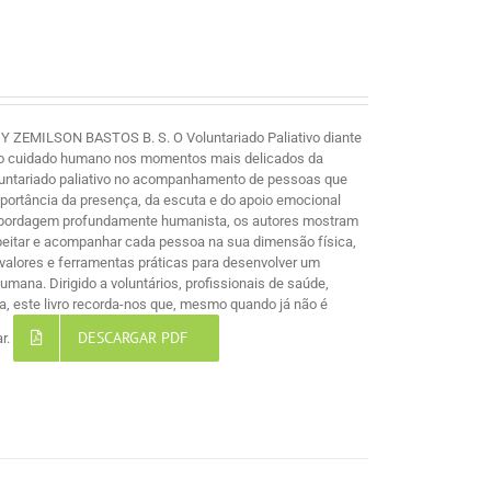
MILSON BASTOS B. S. O Voluntariado Paliativo diante
e ao cuidado humano nos momentos mais delicados da
voluntariado paliativo no acompanhamento de pessoas que
mportância da presença, da escuta e do apoio emocional
 abordagem profundamente humanista, os autores mostram
espeitar e acompanhar cada pessoa na sua dimensão física,
s, valores e ferramentas práticas para desenvolver um
ana. Dirigido a voluntários, profissionais de saúde,
, este livro recorda-nos que, mesmo quando já não é
DESCARGAR PDF
ar.