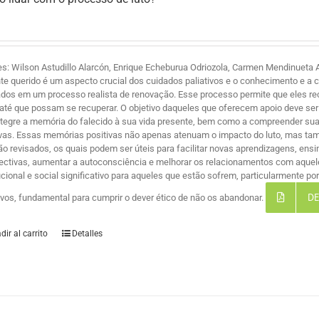
es: Wilson Astudillo Alarcón, Enrique Echeburua Odriozola, Carmen Mendinueta A
te querido é um aspecto crucial dos cuidados paliativos e o conhecimento e a 
ados em um processo realista de renovação. Esse processo permite que eles r
 até que possam se recuperar. O objetivo daqueles que oferecem apoio deve ser 
ntegre a memória do falecido à sua vida presente, bem como a compreender suas
ivas. Essas memórias positivas não apenas atenuam o impacto do luto, mas ta
são revisados, os quais podem ser úteis para facilitar novas aprendizagens, ensi
ectivas, aumentar a autoconsciência e melhorar os relacionamentos com aque
tucional e social significativo para aqueles que estão sofrem, particularmente 
DE
tivos, fundamental para cumprir o dever ético de não os abandonar.
dir al carrito
Detalles