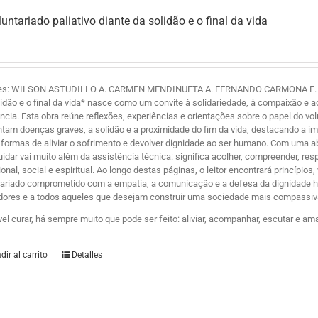
luntariado paliativo diante da solidão e o final da vida
es: WILSON ASTUDILLO A. CARMEN MENDINUETA A. FERNANDO CARMONA E. Y ZE
lidão e o final da vida* nasce como um convite à solidariedade, à compaixão 
ência. Esta obra reúne reflexões, experiências e orientações sobre o papel do 
ntam doenças graves, a solidão e a proximidade do fim da vida, destacando a i
formas de aliviar o sofrimento e devolver dignidade ao ser humano. Com uma
uidar vai muito além da assistência técnica: significa acolher, compreender, r
nal, social e espiritual. Ao longo destas páginas, o leitor encontrará princípio
tariado comprometido com a empatia, a comunicação e a defesa da dignidade hum
dores e a todos aqueles que desejam construir uma sociedade mais compassiva
vel curar, há sempre muito que pode ser feito: aliviar, acompanhar, escutar e am
dir al carrito
Detalles