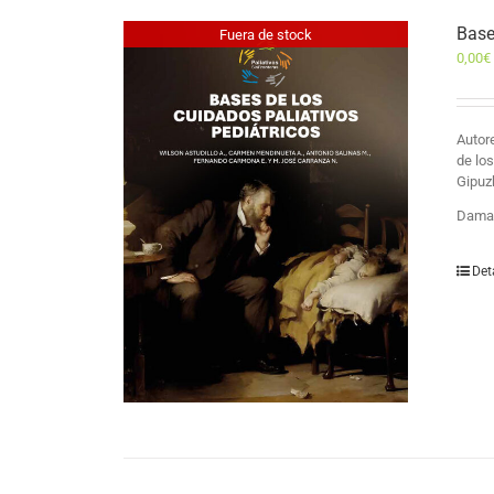
Base
Fuera de stock
0,00
€
Auto
de lo
Gipuz
Damas
Det