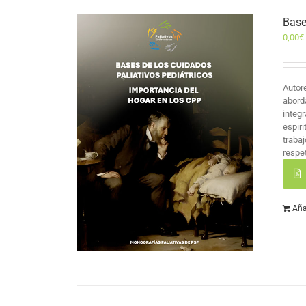
Base
0,00
€
Autor
abord
integr
espir
traba
respet
Aña