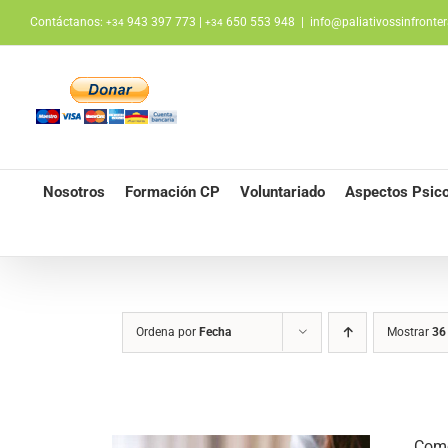
Saltar
Contáctanos:
943 397 773 |
650 553 948
|
info@paliativossinfronter
+34
+34
al
contenido
Nosotros
Formación CP
Voluntariado
Aspectos Psico
Ordena por
Fecha
Mostrar
36
Como