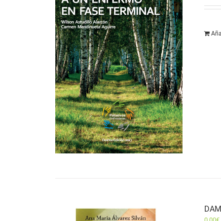
Aña
DAM
0,00
€