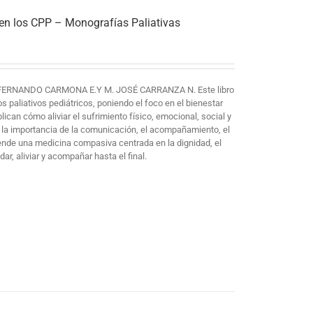
 en los CPP – Monografías Paliativas
FERNANDO CARMONA E.Y M. JOSÉ CARRANZA N. Este libro
paliativos pediátricos, poniendo el foco en el bienestar
plican cómo aliviar el sufrimiento físico, emocional, social y
 la importancia de la comunicación, el acompañamiento, el
iende una medicina compasiva centrada en la dignidad, el
ar, aliviar y acompañar hasta el final.