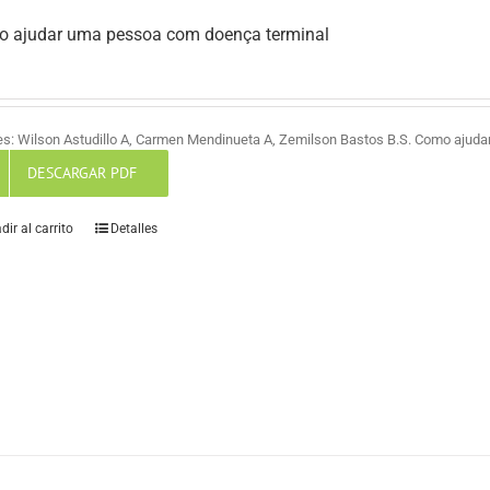
 ajudar uma pessoa com doença terminal
es: Wilson Astudillo A, Carmen Mendinueta A, Zemilson Bastos B.S. Como ajud
DESCARGAR PDF
dir al carrito
Detalles