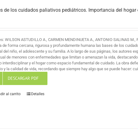
s de los cuidados paliativos pediátricos. Importancia del hogar
es: WILSON ASTUDILLO A., CARMEN MENDINUETA A., ANTONIO SALINAS M., 
a de forma cercana, rigurosa y profundamente humana las bases de los cuidados 
al del niño, el adolescente y su familia. A lo largo de sus páginas, los autores ex
itual de menores con enfermedades que limitan o amenazan la vida, destacando
jo interdisciplinar y el hogar como espacio fundamental de cuidado. La obra def
o y la calidad de vida, recordando que siempre hay algo que se puede hacer: cuid
DESCARGAR PDF
dir al carrito
Detalles