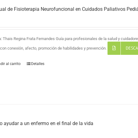
al de Fisioterapia Neurofuncional en Cuidados Paliativos Pediá
a: Thais Regina Frata Fernandes Guía para profesionales de la salud y cuidadores
DESCA
a con conexión, afecto, promoción de habilidades y prevención.
dir al carrito
Detalles
 ayudar a un enfermo en el final de la vida