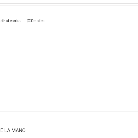
dir al carrito
Detalles
E LA MANO