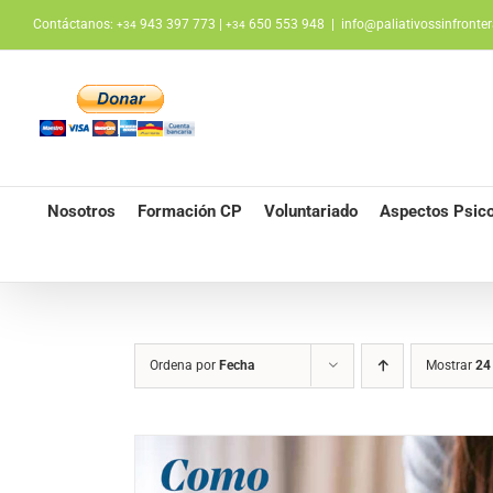
Saltar
Contáctanos:
943 397 773 |
650 553 948
|
info@paliativossinfronter
+34
+34
al
contenido
Nosotros
Formación CP
Voluntariado
Aspectos Psico
Ordena por
Fecha
Mostrar
24