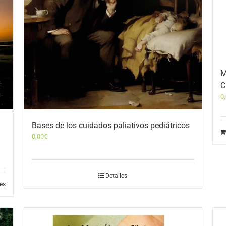
M
C
0
Bases de los cuidados paliativos pediátricos
0,00
€
Detalles
les