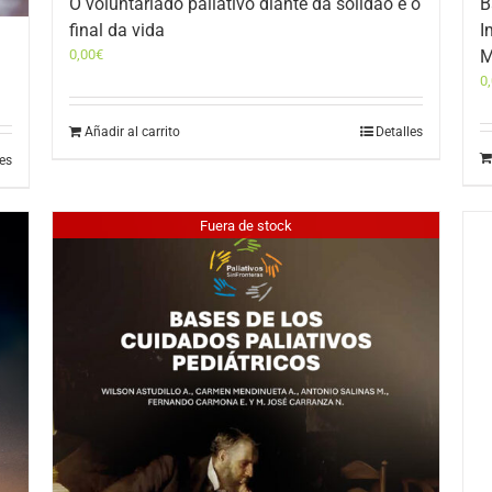
O voluntariado paliativo diante da solidão e o
B
final da vida
I
0,00
€
M
0
Añadir al carrito
Detalles
les
Fuera de stock