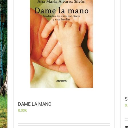
S
DAME LA MANO
0
0,00
€