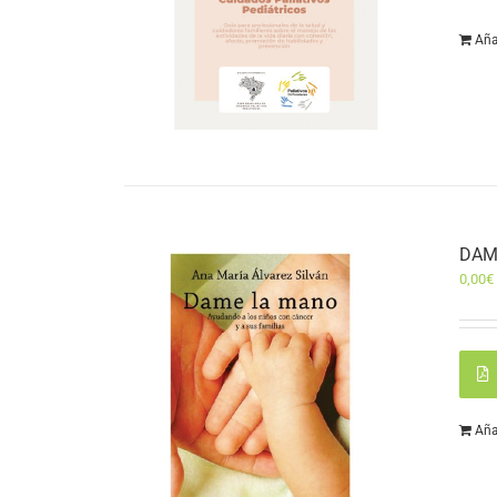
Aña
DAM
0,00
€
Aña