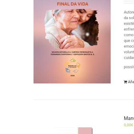
Autor
da so
exist
enfre
como 
que c
emocio
volun
cuida
possí
Aña
Manu
0,00
€