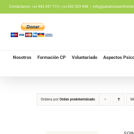
Saltar
Contáctanos:
943 397 773 |
650 553 948
|
info@paliativossinfronter
+34
+34
al
contenido
Nosotros
Formación CP
Voluntariado
Aspectos Psico
Ordena por
Orden predeterminado
M
SOIN