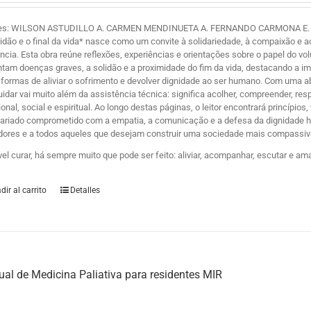
es: WILSON ASTUDILLO A. CARMEN MENDINUETA A. FERNANDO CARMONA E. Y ZE
lidão e o final da vida* nasce como um convite à solidariedade, à compaixão 
ência. Esta obra reúne reflexões, experiências e orientações sobre o papel do 
ntam doenças graves, a solidão e a proximidade do fim da vida, destacando a i
formas de aliviar o sofrimento e devolver dignidade ao ser humano. Com uma
uidar vai muito além da assistência técnica: significa acolher, compreender, r
nal, social e espiritual. Ao longo destas páginas, o leitor encontrará princípio
tariado comprometido com a empatia, a comunicação e a defesa da dignidade hum
dores e a todos aqueles que desejam construir uma sociedade mais compassiva
vel curar, há sempre muito que pode ser feito: aliviar, acompanhar, escutar e am
dir al carrito
Detalles
al de Medicina Paliativa para residentes MIR