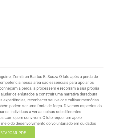
guirre, Zemilson Bastos B. Souza O luto após a perda de
competência nessa área são essenciais para apoiar os
econheçam a perda, a processem e recorram a sua própria
ajudar os enlutados a construir uma narrativa duradoura
 experiências, reconhecer seu valor e cultivar memórias
mbém podem ser uma fonte de força. Diversos aspectos do
nar os indivíduos a ver as coisas sob diferentes
les com quem convivem. O luto requer um apoio
por meio do desenvolvimento do voluntariado em cuidados
SCARGAR PDF