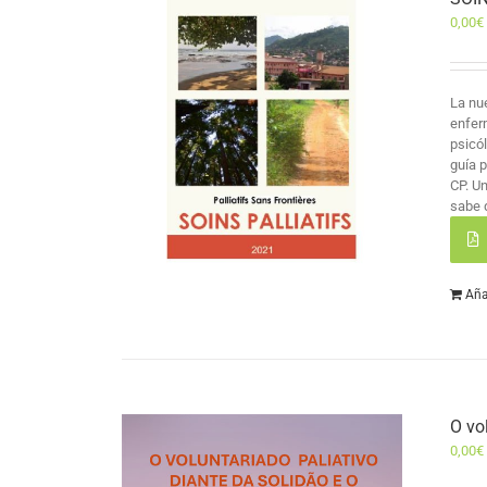
0,00
€
La nu
enfer
psicó
guía 
CP. U
sabe 
Aña
O vo
0,00
€