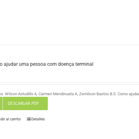
 ajudar uma pessoa com doença terminal
es: Wilson Astudillo A, Carmen Mendinueta A, Zemilson Bastos B.S. Como ajud
DESCARGAR PDF
dir al carrito
Detalles