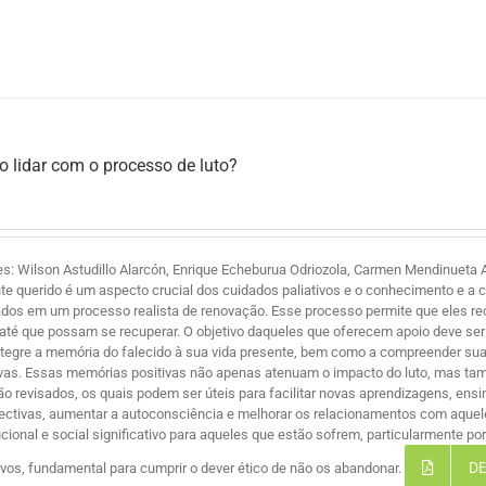
 lidar com o processo de luto?
es: Wilson Astudillo Alarcón, Enrique Echeburua Odriozola, Carmen Mendinueta A
te querido é um aspecto crucial dos cuidados paliativos e o conhecimento e a 
ados em um processo realista de renovação. Esse processo permite que eles r
 até que possam se recuperar. O objetivo daqueles que oferecem apoio deve ser 
ntegre a memória do falecido à sua vida presente, bem como a compreender suas
ivas. Essas memórias positivas não apenas atenuam o impacto do luto, mas ta
são revisados, os quais podem ser úteis para facilitar novas aprendizagens, ensi
ectivas, aumentar a autoconsciência e melhorar os relacionamentos com aque
tucional e social significativo para aqueles que estão sofrem, particularmente 
DE
tivos, fundamental para cumprir o dever ético de não os abandonar.