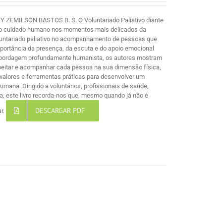
MILSON BASTOS B. S. O Voluntariado Paliativo diante
e ao cuidado humano nos momentos mais delicados da
voluntariado paliativo no acompanhamento de pessoas que
mportância da presença, da escuta e do apoio emocional
 abordagem profundamente humanista, os autores mostram
espeitar e acompanhar cada pessoa na sua dimensão física,
s, valores e ferramentas práticas para desenvolver um
ana. Dirigido a voluntários, profissionais de saúde,
, este livro recorda-nos que, mesmo quando já não é
DESCARGAR PDF
ar.