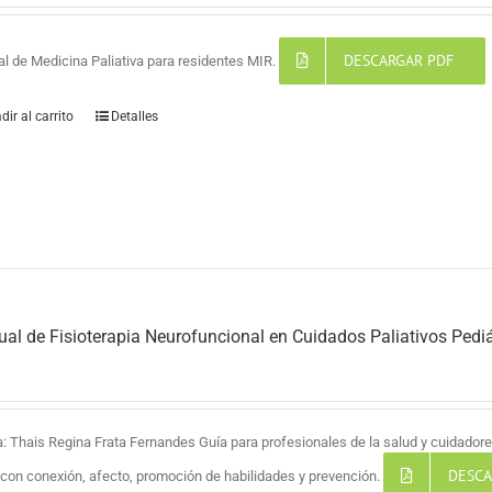
DESCARGAR PDF
l de Medicina Paliativa para residentes MIR.
dir al carrito
Detalles
al de Fisioterapia Neurofuncional en Cuidados Paliativos Pediá
a: Thais Regina Frata Fernandes Guía para profesionales de la salud y cuidadores
DESCA
a con conexión, afecto, promoción de habilidades y prevención.