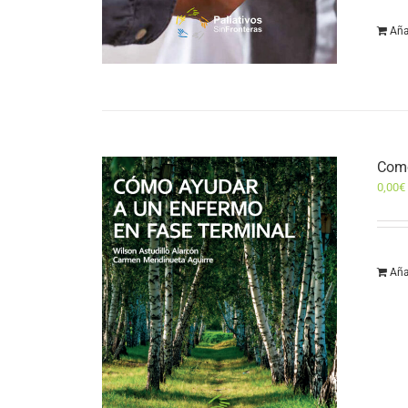
Aña
Como
0,00
€
Aña