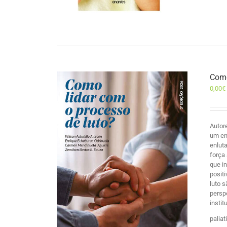
Como
0,00
€
Autor
um en
enlut
força
que i
posit
luto 
persp
insti
palia