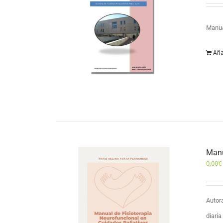
Manua
Aña
Manu
0,00
€
Autor
diari