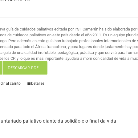
eva guía de cuidados paliativos editada por PSF Camerún ha sido elaborada por 
mos de cuidados paliativos en este país desde el año 2011. Es un equipo pluridi
logo. Pero además en esta guía han trabajado profesionales internacionales de v
pensada para todo el África francófona, y para lugares donde justamente hay po
na guía de una calidad irrefutable, pedagógica, práctica y que servirá para for
de los CP, y lo que es más importante: ayudará a morir con calidad de vida a mu
DESCARGAR PDF
dir al carrito
Detalles
luntariado paliativo diante da solidão e o final da vida