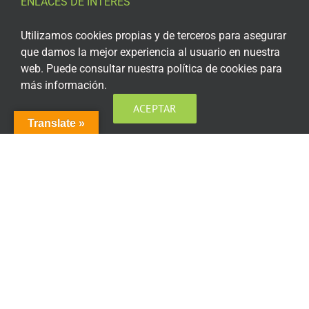
ENLACES DE INTERÉS
Aviso Legal
Utilizamos cookies propias y de terceros para asegurar
que damos la mejor experiencia al usuario en nuestra
Política de privacidad
web. Puede consultar nuestra política de cookies para
más información.
Política de privacidad Redes Sociales
ACEPTAR
Política de cookies
Translate »
Condiciones generales de contratación
Acceso plataforma de teleformación
ENCUÉNTRANOS EN LAS REDES SOCIALES