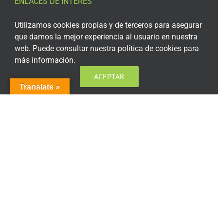
ENLACES DE INTERÉS
Aviso Legal
Utilizamos cookies propias y de terceros para asegurar
que damos la mejor experiencia al usuario en nuestra
Política de privacidad
web. Puede consultar nuestra política de cookies para
más información.
Política de privacidad Redes Sociales
ACEPTAR
Política de cookies
Translate »
Condiciones generales de contratación
Acceso plataforma de teleformación
ENCUÉNTRANOS EN LAS REDES SOCIALES