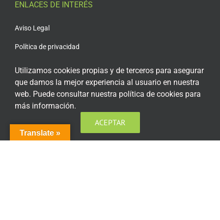
ENLACES DE INTERÉS
Aviso Legal
Política de privacidad
Política de privacidad Redes Sociales
Utilizamos cookies propias y de terceros para asegurar
que damos la mejor experiencia al usuario en nuestra
Política de cookies
web. Puede consultar nuestra política de cookies para
Condiciones generales de contratación
más información.
Acceso plataforma de teleformación
ACEPTAR
Translate »
ENCUÉNTRANOS EN LAS REDES SOCIALES