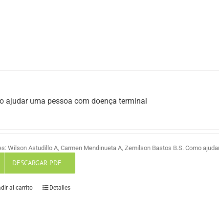
 ajudar uma pessoa com doença terminal
es: Wilson Astudillo A, Carmen Mendinueta A, Zemilson Bastos B.S. Como ajud
DESCARGAR PDF
dir al carrito
Detalles