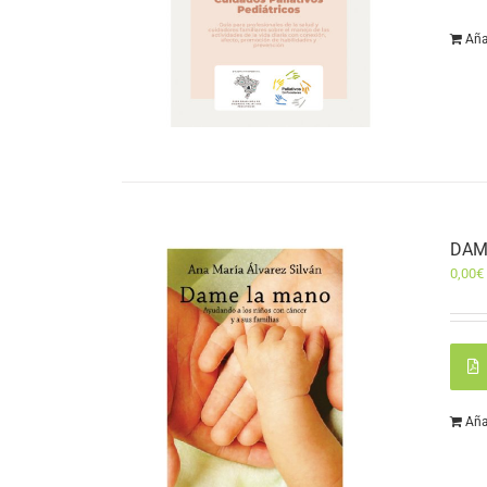
Aña
DAM
0,00
€
Aña