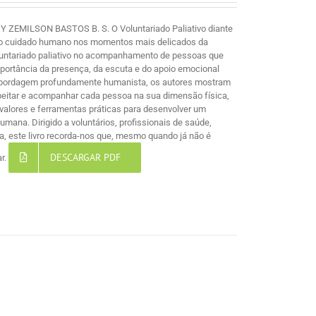
MILSON BASTOS B. S. O Voluntariado Paliativo diante
e ao cuidado humano nos momentos mais delicados da
voluntariado paliativo no acompanhamento de pessoas que
mportância da presença, da escuta e do apoio emocional
 abordagem profundamente humanista, os autores mostram
espeitar e acompanhar cada pessoa na sua dimensão física,
s, valores e ferramentas práticas para desenvolver um
ana. Dirigido a voluntários, profissionais de saúde,
, este livro recorda-nos que, mesmo quando já não é
DESCARGAR PDF
ar.