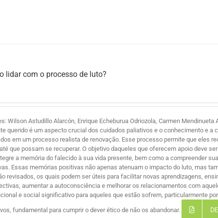
 lidar com o processo de luto?
es: Wilson Astudillo Alarcón, Enrique Echeburua Odriozola, Carmen Mendinueta A
te querido é um aspecto crucial dos cuidados paliativos e o conhecimento e a 
ados em um processo realista de renovação. Esse processo permite que eles r
 até que possam se recuperar. O objetivo daqueles que oferecem apoio deve ser 
ntegre a memória do falecido à sua vida presente, bem como a compreender suas
ivas. Essas memórias positivas não apenas atenuam o impacto do luto, mas ta
são revisados, os quais podem ser úteis para facilitar novas aprendizagens, ensi
ectivas, aumentar a autoconsciência e melhorar os relacionamentos com aque
tucional e social significativo para aqueles que estão sofrem, particularmente 
DE
tivos, fundamental para cumprir o dever ético de não os abandonar.