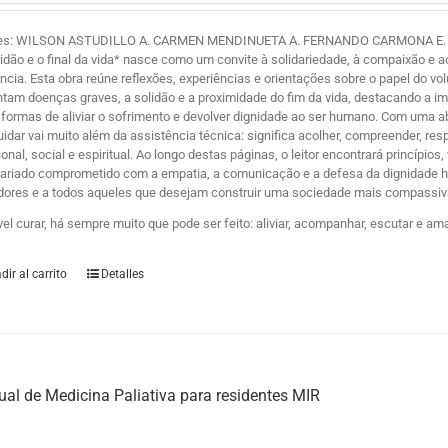
es: WILSON ASTUDILLO A. CARMEN MENDINUETA A. FERNANDO CARMONA E. Y ZE
lidão e o final da vida* nasce como um convite à solidariedade, à compaixão 
ência. Esta obra reúne reflexões, experiências e orientações sobre o papel do 
ntam doenças graves, a solidão e a proximidade do fim da vida, destacando a i
formas de aliviar o sofrimento e devolver dignidade ao ser humano. Com uma
uidar vai muito além da assistência técnica: significa acolher, compreender, r
nal, social e espiritual. Ao longo destas páginas, o leitor encontrará princípio
tariado comprometido com a empatia, a comunicação e a defesa da dignidade hum
dores e a todos aqueles que desejam construir uma sociedade mais compassiva
vel curar, há sempre muito que pode ser feito: aliviar, acompanhar, escutar e am
dir al carrito
Detalles
al de Medicina Paliativa para residentes MIR