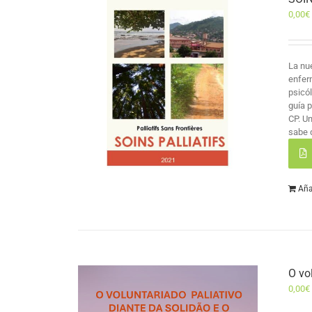
0,00
€
La nu
enfer
psicó
guía 
CP. U
sabe 
Aña
O vo
0,00
€