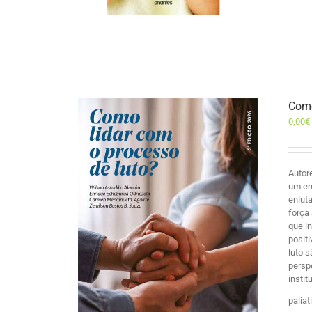
Como
0,00
€
Autor
um en
enlut
força
que i
posit
luto 
persp
insti
palia