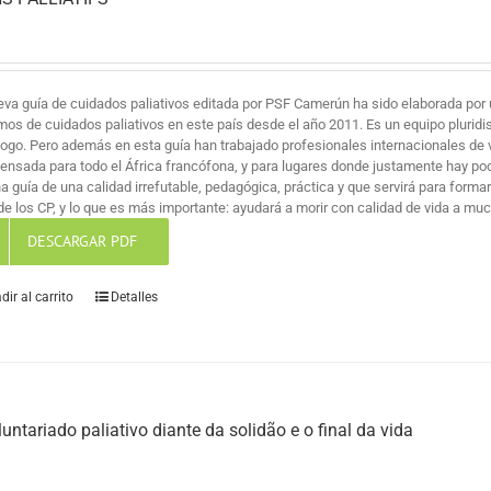
eva guía de cuidados paliativos editada por PSF Camerún ha sido elaborada por 
mos de cuidados paliativos en este país desde el año 2011. Es un equipo pluridi
logo. Pero además en esta guía han trabajado profesionales internacionales de v
pensada para todo el África francófona, y para lugares donde justamente hay po
na guía de una calidad irrefutable, pedagógica, práctica y que servirá para for
de los CP, y lo que es más importante: ayudará a morir con calidad de vida a mu
DESCARGAR PDF
dir al carrito
Detalles
luntariado paliativo diante da solidão e o final da vida