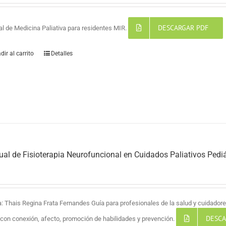
DESCARGAR PDF
l de Medicina Paliativa para residentes MIR.
dir al carrito
Detalles
al de Fisioterapia Neurofuncional en Cuidados Paliativos Pediá
a: Thais Regina Frata Fernandes Guía para profesionales de la salud y cuidadores
DESCA
a con conexión, afecto, promoción de habilidades y prevención.