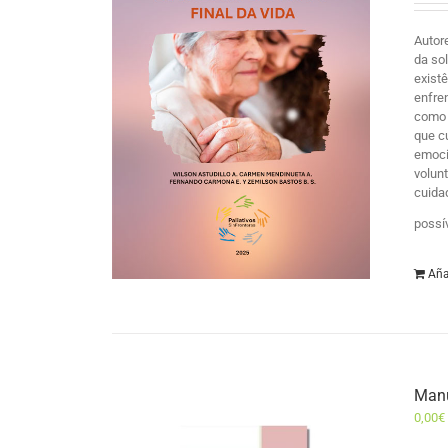
Autor
da so
exist
enfre
como 
que c
emocio
volun
cuida
possí
Aña
Manu
0,00
€