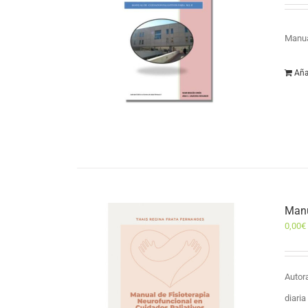
Manua
Aña
Manu
0,00
€
Autor
diari