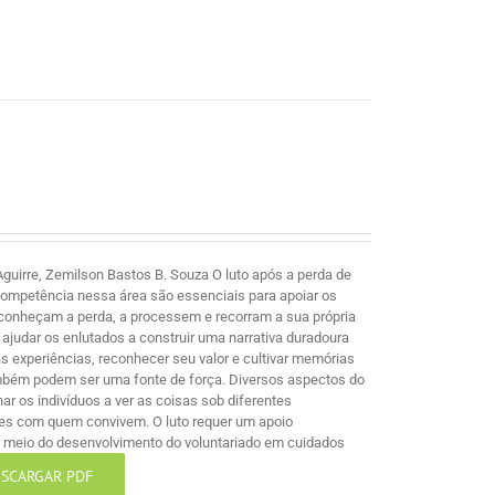
guirre, Zemilson Bastos B. Souza O luto após a perda de
competência nessa área são essenciais para apoiar os
econheçam a perda, a processem e recorram a sua própria
ajudar os enlutados a construir uma narrativa duradoura
 experiências, reconhecer seu valor e cultivar memórias
mbém podem ser uma fonte de força. Diversos aspectos do
nar os indivíduos a ver as coisas sob diferentes
les com quem convivem. O luto requer um apoio
por meio do desenvolvimento do voluntariado em cuidados
SCARGAR PDF