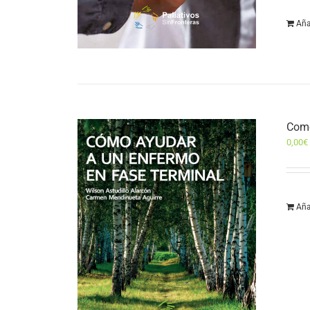
Aña
Como
0,00
€
Aña