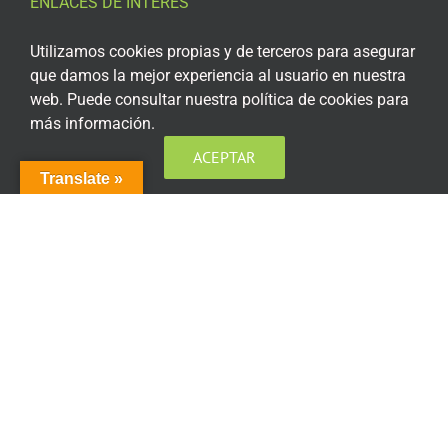
ENLACES DE INTERÉS
Aviso Legal
Utilizamos cookies propias y de terceros para asegurar
que damos la mejor experiencia al usuario en nuestra
Política de privacidad
web. Puede consultar nuestra política de cookies para
más información.
Política de privacidad Redes Sociales
ACEPTAR
Política de cookies
Translate »
Condiciones generales de contratación
Acceso plataforma de teleformación
ENCUÉNTRANOS EN LAS REDES SOCIALES