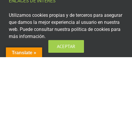
ENLACES DE INTERÉS
Aviso Legal
Utilizamos cookies propias y de terceros para asegurar
que damos la mejor experiencia al usuario en nuestra
Política de privacidad
web. Puede consultar nuestra política de cookies para
más información.
Política de privacidad Redes Sociales
ACEPTAR
Política de cookies
Translate »
Condiciones generales de contratación
Acceso plataforma de teleformación
ENCUÉNTRANOS EN LAS REDES SOCIALES