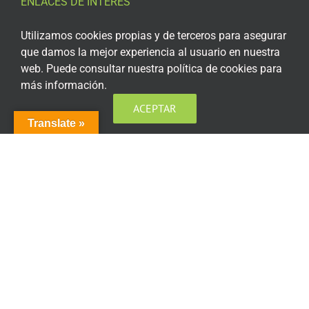
ENLACES DE INTERÉS
Aviso Legal
Utilizamos cookies propias y de terceros para asegurar
que damos la mejor experiencia al usuario en nuestra
Política de privacidad
web. Puede consultar nuestra política de cookies para
más información.
Política de privacidad Redes Sociales
ACEPTAR
Política de cookies
Translate »
Condiciones generales de contratación
Acceso plataforma de teleformación
ENCUÉNTRANOS EN LAS REDES SOCIALES