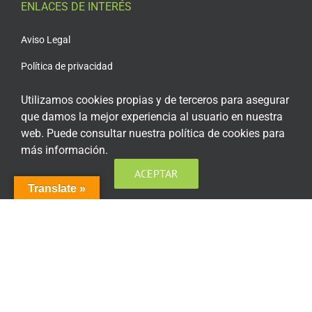
ENLACES DE INTERÉS
Aviso Legal
Política de privacidad
Política de privacidad Redes Sociales
Utilizamos cookies propias y de terceros para asegurar
que damos la mejor experiencia al usuario en nuestra
Política de cookies
web. Puede consultar nuestra política de cookies para
Condiciones generales de contratación
más información.
Acceso plataforma de teleformación
ACEPTAR
Translate »
ENCUÉNTRANOS EN LAS REDES SOCIALES