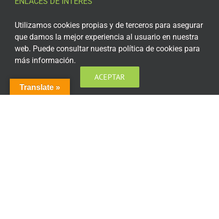
ENLACES DE INTERÉS
Aviso Legal
Utilizamos cookies propias y de terceros para asegurar
que damos la mejor experiencia al usuario en nuestra
Política de privacidad
web. Puede consultar nuestra política de cookies para
más información.
Política de privacidad Redes Sociales
ACEPTAR
Política de cookies
Translate »
Condiciones generales de contratación
Acceso plataforma de teleformación
ENCUÉNTRANOS EN LAS REDES SOCIALES