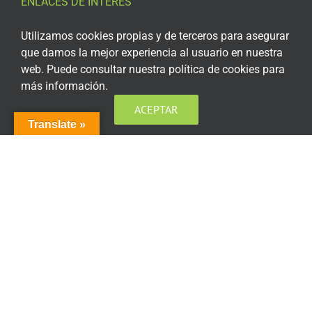
ENLACES DE INTERÉS
Aviso Legal
Utilizamos cookies propias y de terceros para asegurar
que damos la mejor experiencia al usuario en nuestra
Política de privacidad
web. Puede consultar nuestra política de cookies para
más información.
Política de privacidad Redes Sociales
ACEPTAR
Política de cookies
Translate »
Condiciones generales de contratación
Acceso plataforma de teleformación
ENCUÉNTRANOS EN LAS REDES SOCIALES