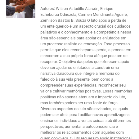
Autores: Wilson Astudillo Alarcón, Enrique
Echeburua Odriozola, Carmen Mendinueta Aguirre,
Zemilson Bastos B. Souza O luto após a perda de
um ente querido é um aspecto crucial dos cuidados
paliativos e o conhecimento e a competência nessa
área são essenciais para apoiar os enlutados em
um processo realista de renovação. Esse processo
permite que eles reconheçam a perda, a processem
e recorram a sua própria força até que possam se
recuperar. O objetivo daqueles que oferecem apoio
deve ser ajudar os enlutados a construir uma
narrativa duradoura que integre a memória do
falecido à sua vida presente, bem como a
compreender suas experiências, reconhecer seu
valor e cultivar memórias positivas. Essas memórias
positivas não apenas atenuam o impacto do luto,
mas também podem ser uma fonte de força.
Diversos aspectos do luto são revisados, os quais
podem ser úteis para facilitar novas aprendizagens,
ensinar os indivíduos a ver as coisas sob diferentes
perspectivas, aumentar a autoconsciência e
melhorar os relacionamentos com aqueles com
quem convivem. O luto requer um apoio institucional