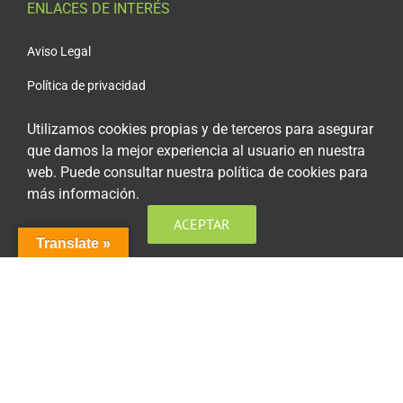
ENLACES DE INTERÉS
Aviso Legal
Política de privacidad
Política de privacidad Redes Sociales
Utilizamos cookies propias y de terceros para asegurar
que damos la mejor experiencia al usuario en nuestra
Política de cookies
web. Puede consultar nuestra política de cookies para
Condiciones generales de contratación
más información.
Acceso plataforma de teleformación
ACEPTAR
Translate »
ENCUÉNTRANOS EN LAS REDES SOCIALES