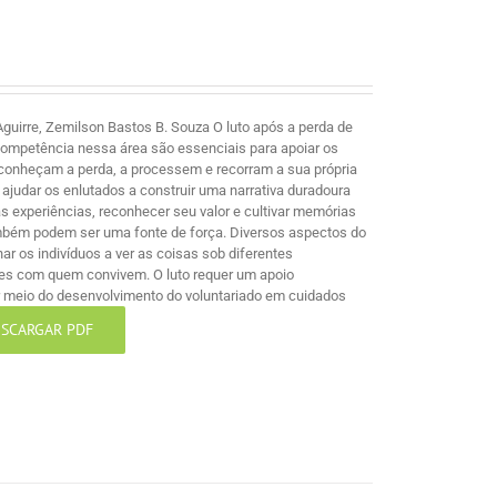
guirre, Zemilson Bastos B. Souza O luto após a perda de
competência nessa área são essenciais para apoiar os
econheçam a perda, a processem e recorram a sua própria
ajudar os enlutados a construir uma narrativa duradoura
 experiências, reconhecer seu valor e cultivar memórias
mbém podem ser uma fonte de força. Diversos aspectos do
nar os indivíduos a ver as coisas sob diferentes
les com quem convivem. O luto requer um apoio
por meio do desenvolvimento do voluntariado em cuidados
SCARGAR PDF