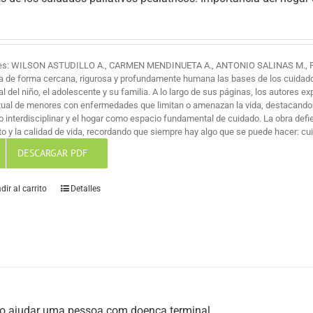
es: WILSON ASTUDILLO A., CARMEN MENDINUETA A., ANTONIO SALINAS M., 
a de forma cercana, rigurosa y profundamente humana las bases de los cuidados 
al del niño, el adolescente y su familia. A lo largo de sus páginas, los autores ex
itual de menores con enfermedades que limitan o amenazan la vida, destacando
jo interdisciplinar y el hogar como espacio fundamental de cuidado. La obra def
o y la calidad de vida, recordando que siempre hay algo que se puede hacer: cuid
DESCARGAR PDF
dir al carrito
Detalles
 ajudar uma pessoa com doença terminal