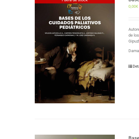
0,00
€
Auto
de lo
Gipuz
Damas
Det
Base