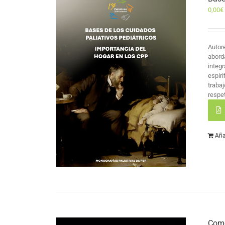
0,00
€
Autor
abord
integr
espir
traba
respet
Aña
Como