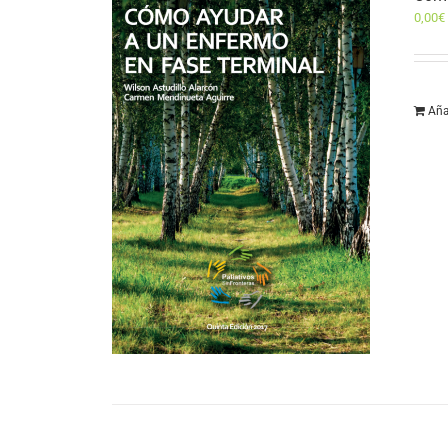
0,00
€
Aña