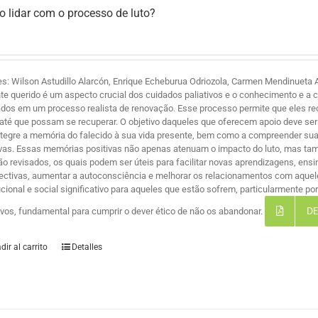
 lidar com o processo de luto?
es: Wilson Astudillo Alarcón, Enrique Echeburua Odriozola, Carmen Mendinueta A
te querido é um aspecto crucial dos cuidados paliativos e o conhecimento e a 
ados em um processo realista de renovação. Esse processo permite que eles r
 até que possam se recuperar. O objetivo daqueles que oferecem apoio deve ser 
ntegre a memória do falecido à sua vida presente, bem como a compreender suas
ivas. Essas memórias positivas não apenas atenuam o impacto do luto, mas ta
são revisados, os quais podem ser úteis para facilitar novas aprendizagens, ensi
ectivas, aumentar a autoconsciência e melhorar os relacionamentos com aque
tucional e social significativo para aqueles que estão sofrem, particularmente 
DE
tivos, fundamental para cumprir o dever ético de não os abandonar.
dir al carrito
Detalles