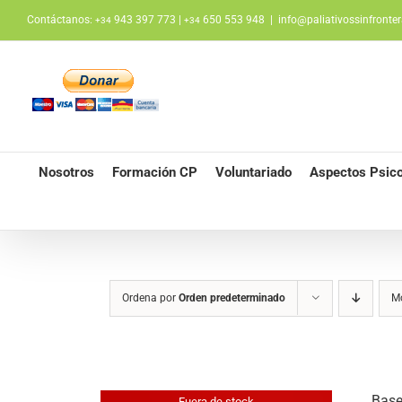
Saltar
Contáctanos:
943 397 773 |
650 553 948
|
info@paliativossinfronter
+34
+34
al
contenido
Nosotros
Formación CP
Voluntariado
Aspectos Psico
Ordena por
Orden predeterminado
M
Base
Fuera de stock