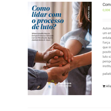
Como
0,00
€
Autor
um en
enlut
força
que i
posit
luto 
persp
insti
palia
Aña