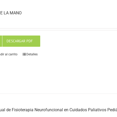
E LA MANO
DESCARGAR PDF
dir al carrito
Detalles
al de Fisioterapia Neurofuncional en Cuidados Paliativos Pediá