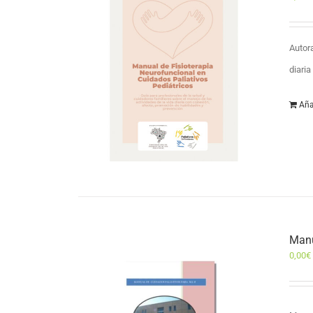
Autor
diari
Aña
Manu
0,00
€