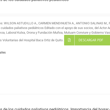
res: WILSON ASTUDILLO A., CARMEN MENDINUETA A., ANTONIO SALINAS M.,
s cuidados paliativos pediátricos Editado con el apoyo de sus socios, del Actor 
koa, Laboral Kutxa, Orona y Fundación Muñoa, Mutuam Conviure y Gobierno Vas
DESCARGAR PDF
 Voluntarias del Hospital Baca Ortiz de Quito.
alles
s de los cuidados paliativos pediátricos. Importancia del hogar