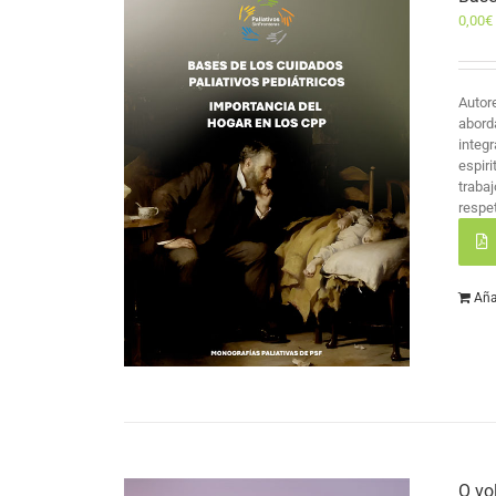
0,00
€
Autor
abord
integr
espir
traba
respet
Aña
O vo