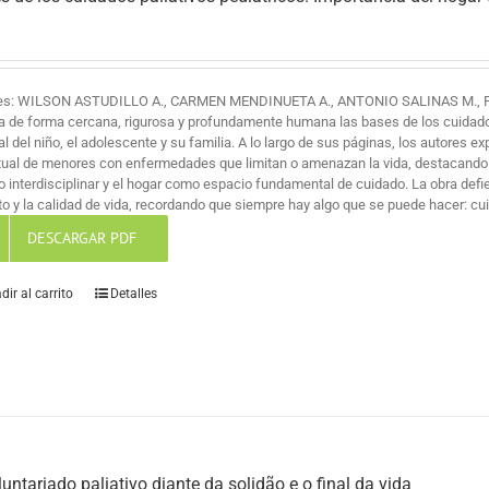
es: WILSON ASTUDILLO A., CARMEN MENDINUETA A., ANTONIO SALINAS M., 
a de forma cercana, rigurosa y profundamente humana las bases de los cuidados 
al del niño, el adolescente y su familia. A lo largo de sus páginas, los autores ex
itual de menores con enfermedades que limitan o amenazan la vida, destacando
jo interdisciplinar y el hogar como espacio fundamental de cuidado. La obra def
o y la calidad de vida, recordando que siempre hay algo que se puede hacer: cuid
DESCARGAR PDF
dir al carrito
Detalles
luntariado paliativo diante da solidão e o final da vida