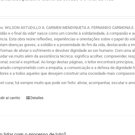
es: WILSON ASTUDILLO A. CARMEN MENDINUETA A. FERNANDO CARMONA E. Y ZE
lidão e o final da vida* nasce como um convite à solidariedade, à compaixão 
ência. Esta obra reúne reflexões, experiências e orientações sobre o papel do 
ntam doenças graves, a solidão e a proximidade do fim da vida, destacando a i
formas de aliviar o sofrimento e devolver dignidade ao ser humano. Com uma
uidar vai muito além da assistência técnica: significa acolher, compreender, r
nal, social e espiritual. Ao longo destas páginas, o leitor encontrará princípio
tariado comprometido com a empatia, a comunicação e a defesa da dignidade hum
dores e a todos aqueles que desejam construir uma sociedade mais compassiva
vel curar, há sempre muito que pode ser feito: aliviar, acompanhar, escutar e am
dir al carrito
Detalles
 lidar com o processo de luto?