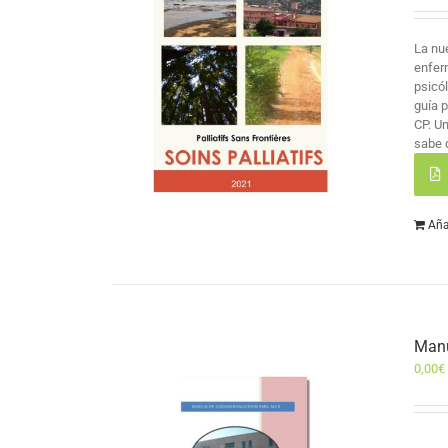
La nu
enfer
psicó
guía 
CP. U
sabe 
Aña
Manu
0,00
€