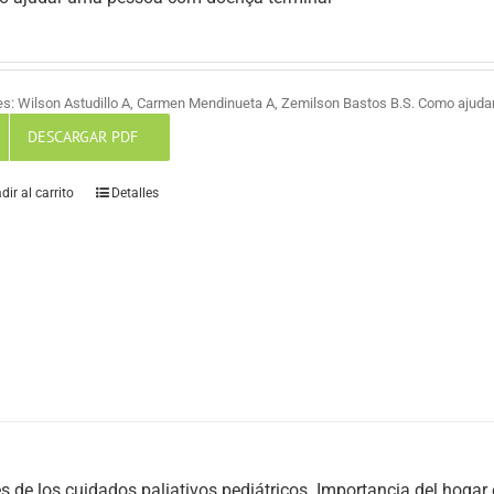
es: Wilson Astudillo A, Carmen Mendinueta A, Zemilson Bastos B.S. Como ajud
DESCARGAR PDF
dir al carrito
Detalles
s de los cuidados paliativos pediátricos. Importancia del hogar