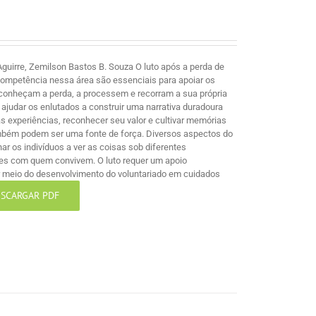
guirre, Zemilson Bastos B. Souza O luto após a perda de
competência nessa área são essenciais para apoiar os
econheçam a perda, a processem e recorram a sua própria
ajudar os enlutados a construir uma narrativa duradoura
 experiências, reconhecer seu valor e cultivar memórias
mbém podem ser uma fonte de força. Diversos aspectos do
nar os indivíduos a ver as coisas sob diferentes
les com quem convivem. O luto requer um apoio
por meio do desenvolvimento do voluntariado em cuidados
SCARGAR PDF