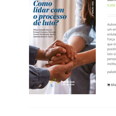
0,00
€
Autor
um en
enlut
força
que i
posit
luto 
persp
insti
palia
Aña