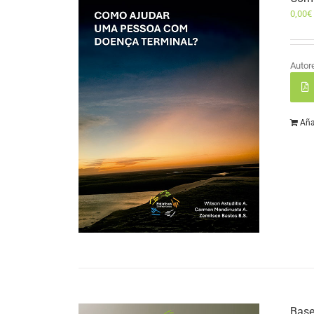
0,00
€
Autor
Aña
Base