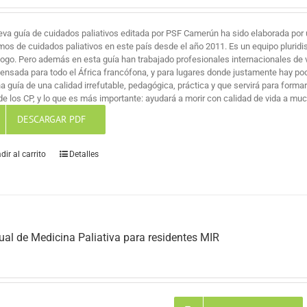
eva guía de cuidados paliativos editada por PSF Camerún ha sido elaborada por 
mos de cuidados paliativos en este país desde el año 2011. Es un equipo pluridi
logo. Pero además en esta guía han trabajado profesionales internacionales de v
pensada para todo el África francófona, y para lugares donde justamente hay po
na guía de una calidad irrefutable, pedagógica, práctica y que servirá para for
de los CP, y lo que es más importante: ayudará a morir con calidad de vida a mu
DESCARGAR PDF
dir al carrito
Detalles
al de Medicina Paliativa para residentes MIR