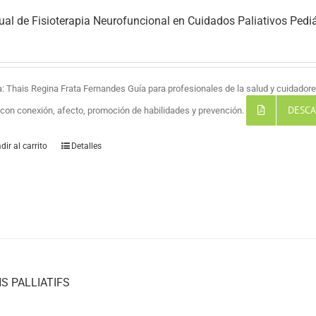
al de Fisioterapia Neurofuncional en Cuidados Paliativos Pediá
a: Thais Regina Frata Fernandes Guía para profesionales de la salud y cuidadores
DESCA
a con conexión, afecto, promoción de habilidades y prevención.
dir al carrito
Detalles
S PALLIATIFS