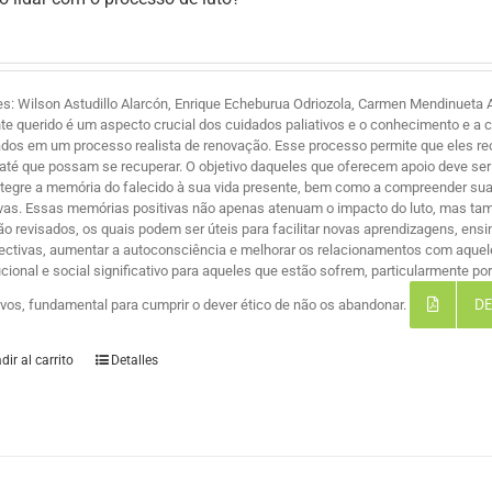
es: Wilson Astudillo Alarcón, Enrique Echeburua Odriozola, Carmen Mendinueta A
te querido é um aspecto crucial dos cuidados paliativos e o conhecimento e a 
ados em um processo realista de renovação. Esse processo permite que eles r
 até que possam se recuperar. O objetivo daqueles que oferecem apoio deve ser 
ntegre a memória do falecido à sua vida presente, bem como a compreender suas
ivas. Essas memórias positivas não apenas atenuam o impacto do luto, mas ta
são revisados, os quais podem ser úteis para facilitar novas aprendizagens, ensi
ectivas, aumentar a autoconsciência e melhorar os relacionamentos com aque
tucional e social significativo para aqueles que estão sofrem, particularmente 
DE
tivos, fundamental para cumprir o dever ético de não os abandonar.
dir al carrito
Detalles