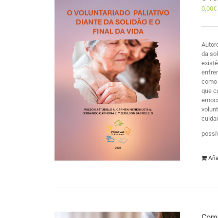
0,00
€
Autor
da so
exist
enfre
como 
que c
emocio
volun
cuida
possí
Aña
Como