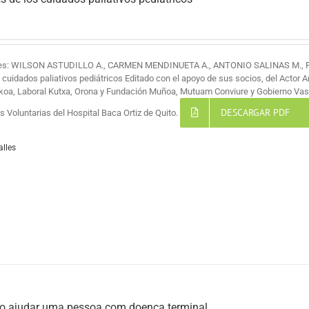
res: WILSON ASTUDILLO A., CARMEN MENDINUETA A., ANTONIO SALINAS M.,
s cuidados paliativos pediátricos Editado con el apoyo de sus socios, del Actor 
koa, Laboral Kutxa, Orona y Fundación Muñoa, Mutuam Conviure y Gobierno Vas
DESCARGAR PDF
 Voluntarias del Hospital Baca Ortiz de Quito.
alles
 ajudar uma pessoa com doença terminal