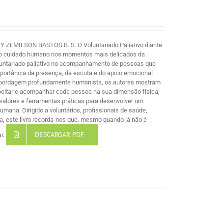
MILSON BASTOS B. S. O Voluntariado Paliativo diante
e ao cuidado humano nos momentos mais delicados da
voluntariado paliativo no acompanhamento de pessoas que
mportância da presença, da escuta e do apoio emocional
 abordagem profundamente humanista, os autores mostram
espeitar e acompanhar cada pessoa na sua dimensão física,
s, valores e ferramentas práticas para desenvolver um
ana. Dirigido a voluntários, profissionais de saúde,
, este livro recorda-nos que, mesmo quando já não é
DESCARGAR PDF
ar.