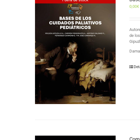
0,00
€
Auto
de lo
Gipuz
Damas
Det
Como