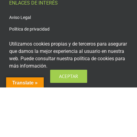
ENLACES DE INTERÉS
Aviso Legal
Política de privacidad
Política de privacidad Redes Sociales
Utilizamos cookies propias y de terceros para asegurar
que damos la mejor experiencia al usuario en nuestra
Política de cookies
web. Puede consultar nuestra política de cookies para
Condiciones generales de contratación
más información.
Acceso plataforma de teleformación
ACEPTAR
Translate »
ENCUÉNTRANOS EN LAS REDES SOCIALES