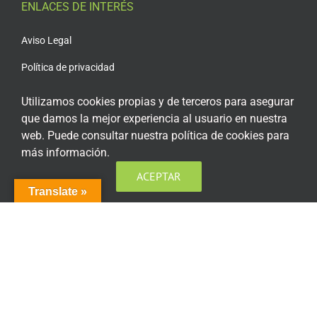
ENLACES DE INTERÉS
Aviso Legal
Política de privacidad
Política de privacidad Redes Sociales
Utilizamos cookies propias y de terceros para asegurar
que damos la mejor experiencia al usuario en nuestra
Política de cookies
web. Puede consultar nuestra política de cookies para
Condiciones generales de contratación
más información.
Acceso plataforma de teleformación
ACEPTAR
Translate »
ENCUÉNTRANOS EN LAS REDES SOCIALES