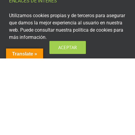
ENLACES DE INTERÉS
Aviso Legal
Utilizamos cookies propias y de terceros para asegurar
que damos la mejor experiencia al usuario en nuestra
Política de privacidad
web. Puede consultar nuestra política de cookies para
más información.
Política de privacidad Redes Sociales
ACEPTAR
Política de cookies
Translate »
Condiciones generales de contratación
Acceso plataforma de teleformación
ENCUÉNTRANOS EN LAS REDES SOCIALES