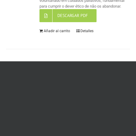
voluntariado em cuidados paliativos, fundamental
para cumprir o dever ético de não os abandonar.
DESCARGAR PDF
Añadir al carrito
Detalles