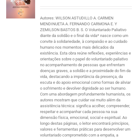
Autores: WILSON ASTUDILLO A. CARMEN
MENDINUETA A. FERNANDO CARMONA E. Y
ZEMILSON BASTOS B. S. O Voluntariado Paliativo
diante da solidão e o final da vida* nasce como um
convite à solidariedade, à compaixão e ao cuidado
humano nos momentos mais delicados da
existência. Esta obra reúne reflexões, experiências e
orientações sobre o papel do voluntariado paliativo
no acompanhamento de pessoas que enfrentam
doenças graves, a solidão e a proximidade do fim da
vida, destacando a importância da presença, da
escuta e do apoio emocional como formas de aliviar
o sofrimento e devolver dignidade ao ser humano.
Com uma abordagem profundamente humanista, os
autores mostram que cuidar vai muito além da
assistência técnica: significa acolher, compreender,
respeitar e acompanhar cada pessoa na sua
dimensão física, emocional, social e espiritual. Ao
longo destas páginas, o leitor encontrará princípios,
valores e ferramentas práticas para desenvolver um
voluntariado comprometido com a empatia, a