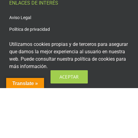
ENLACES DE INTERÉS
Aviso Legal
Política de privacidad
Política de privacidad Redes Sociales
Utilizamos cookies propias y de terceros para asegurar
que damos la mejor experiencia al usuario en nuestra
Política de cookies
web. Puede consultar nuestra política de cookies para
Condiciones generales de contratación
más información.
Acceso plataforma de teleformación
ACEPTAR
Translate »
ENCUÉNTRANOS EN LAS REDES SOCIALES