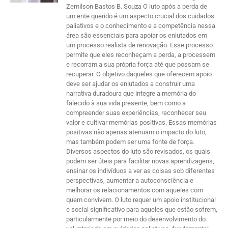
Zemilson Bastos B. Souza O luto após a perda de
um ente querido é um aspecto crucial dos cuidados
paliativos e o conhecimento e a competência nessa
área são essenciais para apoiar os enlutados em
um processo realista de renovação. Esse processo
permite que eles reconheçam a perda, a processem
e recorram a sua própria força até que possam se
recuperar. O objetivo daqueles que oferecem apoio
deve ser ajudar os enlutados a construir uma
narrativa duradoura que integre a memória do
falecido à sua vida presente, bem como a
compreender suas experiências, reconhecer seu
valor e cultivar memórias positivas. Essas memórias
positivas não apenas atenuam o impacto do luto,
mas também podem ser uma fonte de força.
Diversos aspectos do luto são revisados, os quais
podem ser úteis para facilitar novas aprendizagens,
ensinar os indivíduos a ver as coisas sob diferentes
perspectivas, aumentar a autoconsciência e
melhorar os relacionamentos com aqueles com
quem convivem. O luto requer um apoio institucional
e social significativo para aqueles que estão sofrem,
particularmente por meio do desenvolvimento do