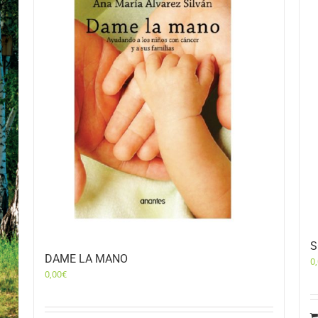
S
DAME LA MANO
0
0,00
€