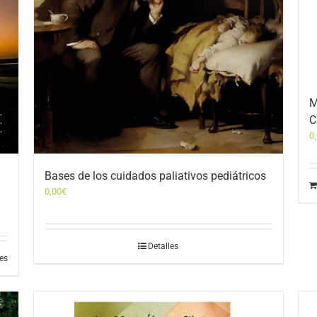
M
C
0
Bases de los cuidados paliativos pediátricos
0,00
€
Detalles
les