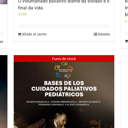
O voluntariado paliativo diante da solidão e o
B
final da vida
I
0,00
€
M
0
Añadir al carrito
Detalles
les
Fuera de stock