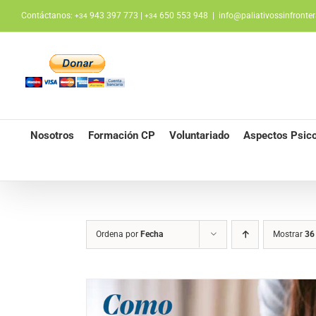
Saltar
Contáctanos:
943 397 773 |
650 553 948
|
info@paliativossinfronter
+34
+34
al
contenido
Nosotros
Formación CP
Voluntariado
Aspectos Psico
Ordena por
Fecha
Mostrar
36