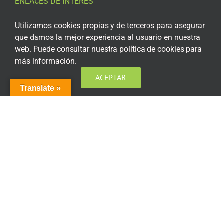
ENLACES DE INTERÉS
Aviso Legal
Utilizamos cookies propias y de terceros para asegurar
que damos la mejor experiencia al usuario en nuestra
Política de privacidad
web. Puede consultar nuestra política de cookies para
más información.
Política de privacidad Redes Sociales
ACEPTAR
Política de cookies
Translate »
Condiciones generales de contratación
Acceso plataforma de teleformación
ENCUÉNTRANOS EN LAS REDES SOCIALES