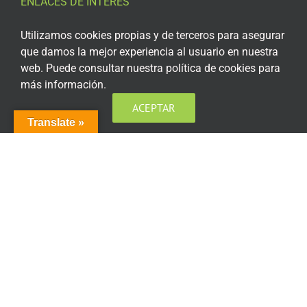
ENLACES DE INTERÉS
Aviso Legal
Utilizamos cookies propias y de terceros para asegurar
que damos la mejor experiencia al usuario en nuestra
Política de privacidad
web. Puede consultar nuestra política de cookies para
más información.
Política de privacidad Redes Sociales
ACEPTAR
Política de cookies
Translate »
Condiciones generales de contratación
Acceso plataforma de teleformación
ENCUÉNTRANOS EN LAS REDES SOCIALES