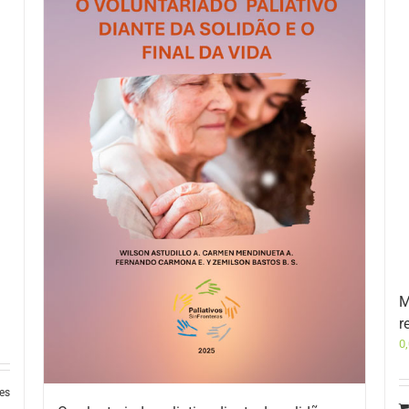
M
r
0
les