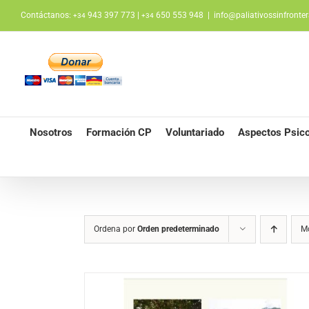
Saltar
Contáctanos:
943 397 773 |
650 553 948
|
info@paliativossinfronter
+34
+34
al
contenido
Nosotros
Formación CP
Voluntariado
Aspectos Psico
Ordena por
Orden predeterminado
M