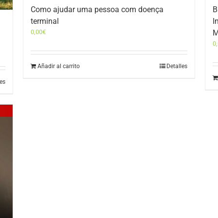
Como ajudar uma pessoa com doença
B
terminal
I
0,00
€
M
0
Añadir al carrito
Detalles
les