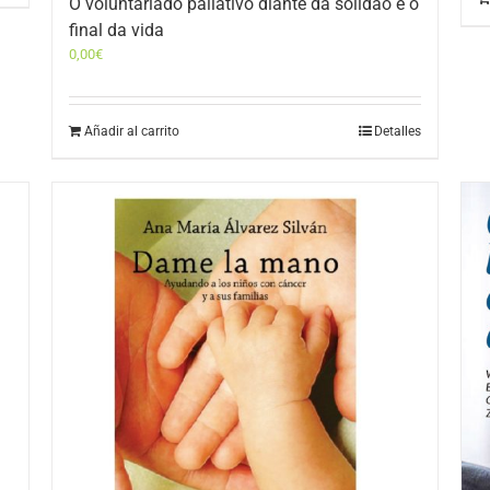
O voluntariado paliativo diante da solidão e o
final da vida
0,00
€
Añadir al carrito
Detalles