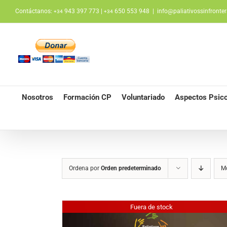
Saltar
Contáctanos:
943 397 773 |
650 553 948
|
info@paliativossinfronter
+34
+34
al
contenido
Nosotros
Formación CP
Voluntariado
Aspectos Psico
Ordena por
Orden predeterminado
M
Fuera de stock