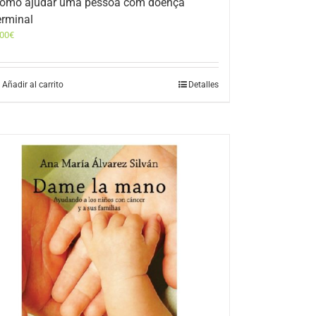
omo ajudar uma pessoa com doença
erminal
,00
€
Añadir al carrito
Detalles