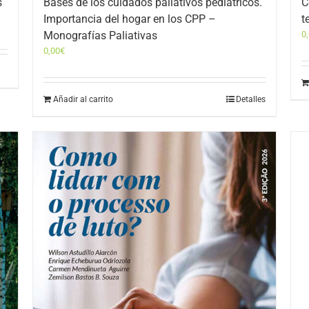
s
Bases de los cuidados paliativos pediátricos.
C
Importancia del hogar en los CPP –
t
Monografías Paliativas
0
0,00
€
Añadir al carrito
Detalles