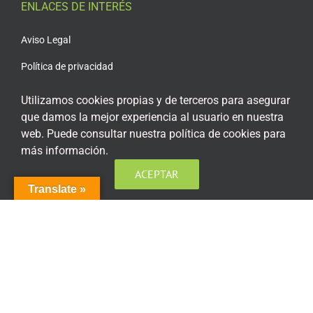
ENLACES DE INTERÉS
Aviso Legal
Política de privacidad
Política de privacidad Redes Sociales
Utilizamos cookies propias y de terceros para asegurar
que damos la mejor experiencia al usuario en nuestra
Política de cookies
web. Puede consultar nuestra política de cookies para
Condiciones generales de contratación
más información.
Acceso plataforma de teleformación
ACEPTAR
Translate »
ENCUÉNTRANOS EN LAS REDES SOCIALES