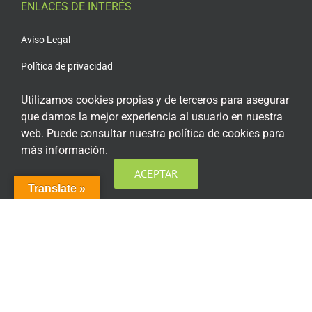
ENLACES DE INTERÉS
Aviso Legal
Política de privacidad
Política de privacidad Redes Sociales
Utilizamos cookies propias y de terceros para asegurar
que damos la mejor experiencia al usuario en nuestra
Política de cookies
web. Puede consultar nuestra política de cookies para
Condiciones generales de contratación
más información.
Acceso plataforma de teleformación
ACEPTAR
Translate »
ENCUÉNTRANOS EN LAS REDES SOCIALES