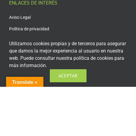
ENLACES DE INTERÉS
Aviso Legal
Política de privacidad
Política de privacidad Redes Sociales
Utilizamos cookies propias y de terceros para asegurar
que damos la mejor experiencia al usuario en nuestra
Política de cookies
web. Puede consultar nuestra política de cookies para
Condiciones generales de contratación
más información.
Acceso plataforma de teleformación
ACEPTAR
Translate »
ENCUÉNTRANOS EN LAS REDES SOCIALES