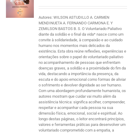
Autores: WILSON ASTUDILLO A. CARMEN
MENDINUETA A. FERNANDO CARMONA E. Y
ZEMILSON BASTOS B. S. O Voluntariado Paliativo
diante da solidão e o final da vida* nasce como um
convite à solidariedade, à compaixão e ao cuidado
humano nos momentos mais delicados da
existência. Esta obra reúne reflexões, experiências e
orientações sobre o papel do voluntariado paliativo
no acompanhamento de pessoas que enfrentam
doenças graves, a solidão e a proximidade do fim da
vida, destacando a importância da presença, da
escuta e do apoio emocional como formas de aliviar
o sofrimento e devolver dignidade ao ser humano.
Com uma abordagem profundamente humanista, os
autores mostram que cuidar vai muito além da
assistência técnica: significa acolher, compreender,
respeitar e acompanhar cada pessoa na sua
dimensão física, emocional, social e espiritual. Ao
longo destas páginas, o leitor encontrará princípios,
valores e ferramentas práticas para desenvolver um
voluntariado comprometido com a empatia, a