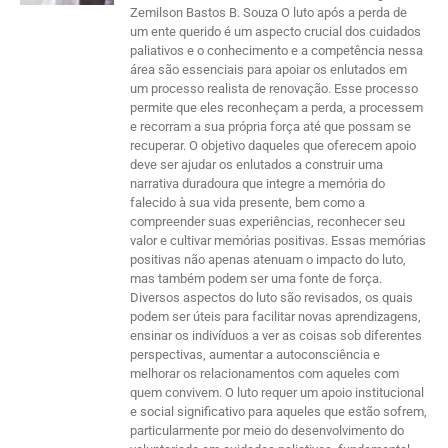
Zemilson Bastos B. Souza O luto após a perda de
um ente querido é um aspecto crucial dos cuidados
paliativos e o conhecimento e a competência nessa
área são essenciais para apoiar os enlutados em
um processo realista de renovação. Esse processo
permite que eles reconheçam a perda, a processem
e recorram a sua própria força até que possam se
recuperar. O objetivo daqueles que oferecem apoio
deve ser ajudar os enlutados a construir uma
narrativa duradoura que integre a memória do
falecido à sua vida presente, bem como a
compreender suas experiências, reconhecer seu
valor e cultivar memórias positivas. Essas memórias
positivas não apenas atenuam o impacto do luto,
mas também podem ser uma fonte de força.
Diversos aspectos do luto são revisados, os quais
podem ser úteis para facilitar novas aprendizagens,
ensinar os indivíduos a ver as coisas sob diferentes
perspectivas, aumentar a autoconsciência e
melhorar os relacionamentos com aqueles com
quem convivem. O luto requer um apoio institucional
e social significativo para aqueles que estão sofrem,
particularmente por meio do desenvolvimento do