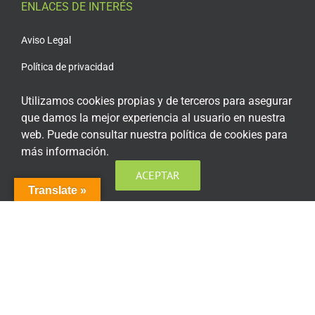
ENLACES DE INTERÉS
Aviso Legal
Política de privacidad
Política de privacidad Redes Sociales
Utilizamos cookies propias y de terceros para asegurar
que damos la mejor experiencia al usuario en nuestra
Política de cookies
web. Puede consultar nuestra política de cookies para
Condiciones generales de contratación
más información.
Acceso plataforma de teleformación
ACEPTAR
Translate »
ENCUÉNTRANOS EN LAS REDES SOCIALES