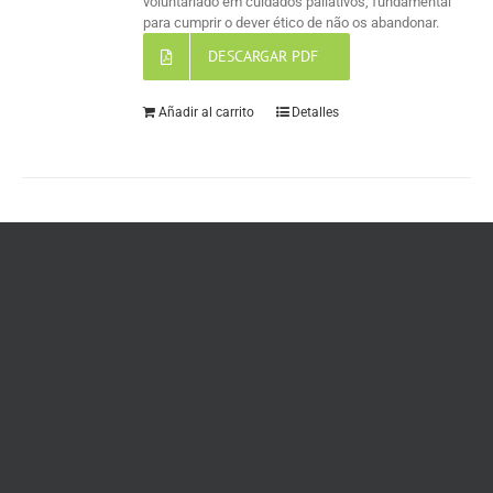
voluntariado em cuidados paliativos, fundamental
para cumprir o dever ético de não os abandonar.
DESCARGAR PDF
Añadir al carrito
Detalles